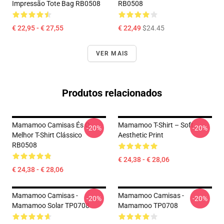
Impressão Tote Bag RB0508
RB0508
€ 22,95 - € 27,55
€ 22,49
$24.45
VER MAIS
Produtos relacionados
Mamamoo Camisas És O
Mamamoo T-Shirt – Soft
-20%
-20%
Melhor T-Shirt Clássico
Aesthetic Print
RB0508
€ 24,38 - € 28,06
€ 24,38 - € 28,06
Mamamoo Camisas -
Mamamoo Camisas -
-20%
-20%
Mamamoo Solar TP0708
Mamamoo TP0708