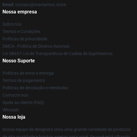
Email
: contato@mamamoo.store
Nossa empresa
Sobre nós
Termos e Condições
Políticas de privacidade
DMCA - Política de Direitos Autorais
CA SB657: Lei de Transparência de Cadeia de Suprimentos
Nosso Suporte
Políticas de envio e entrega
Termos de pagamento
Políticas de devolução e reembolso
Contacte-nos
Ajuda ao cliente (FAQ)
Whosale
Nossa loja
Nossa equipe de designers criou uma grande variedade de produtos
de alta qualidade e bonitos apenas para você. Se você está olhando