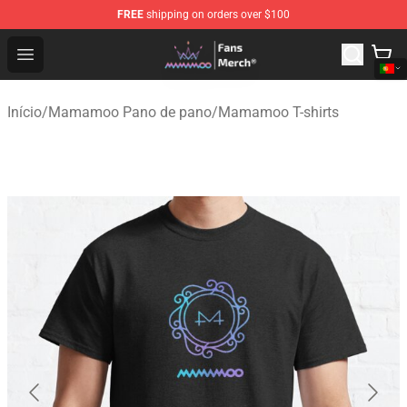
FREE
shipping on orders over $100
Mamamoo Store - Official Mamamoo Merchandise Shop
Open menu
Início
/
Mamamoo Pano de pano
/
Mamamoo T-shirts