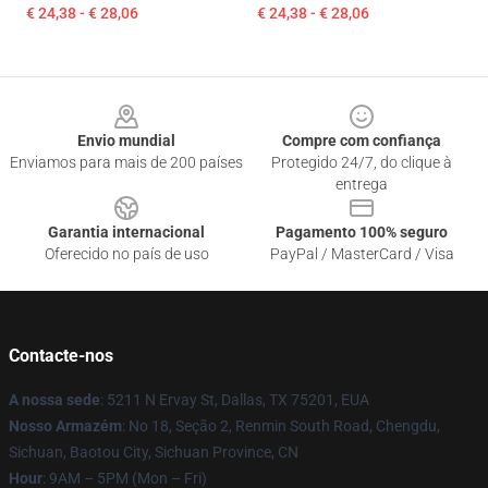
€ 24,38 - € 28,06
€ 24,38 - € 28,06
Footer
Envio mundial
Compre com confiança
Enviamos para mais de 200 países
Protegido 24/7, do clique à
entrega
Garantia internacional
Pagamento 100% seguro
Oferecido no país de uso
PayPal / MasterCard / Visa
Contacte-nos
A nossa sede
: 5211 N Ervay St, Dallas, TX 75201, EUA
Nosso Armazém
: No 18, Seção 2, Renmin South Road, Chengdu,
Sichuan, Baotou City, Sichuan Province, CN
Hour
: 9AM – 5PM (Mon – Fri)