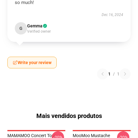
so much!
Dec 16, 2024
Gemma
G
Verified owner
Write your review
1
/
1
Mais vendidos produtos
MAMAMOO Concert Tour
MooMoo Mustache
-20%
-20%