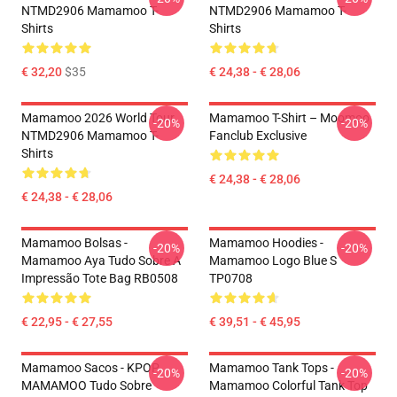
NTMD2906 Mamamoo T-
NTMD2906 Mamamoo T-
Shirts
Shirts
€ 32,20
$35
€ 24,38 - € 28,06
Mamamoo 2026 World Tour
Mamamoo T-Shirt – Moomoo
-20%
-20%
NTMD2906 Mamamoo T-
Fanclub Exclusive
Shirts
€ 24,38 - € 28,06
€ 24,38 - € 28,06
Mamamoo Bolsas -
Mamamoo Hoodies -
-20%
-20%
Mamamoo Aya Tudo Sobre A
Mamamoo Logo Blue S
Impressão Tote Bag RB0508
TP0708
€ 22,95 - € 27,55
€ 39,51 - € 45,95
Mamamoo Sacos - KPOP
Mamamoo Tank Tops -
-20%
-20%
MAMAMOO Tudo Sobre
Mamamoo Colorful Tank Top