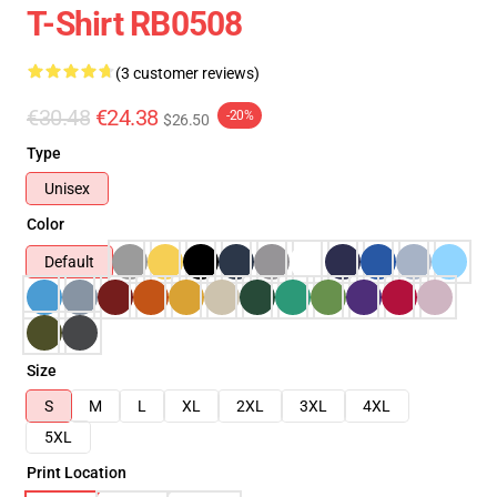
T-Shirt RB0508
(3 customer reviews)
€30.48
€24.38
-20%
$26.50
Type
Unisex
Color
Default
Size
S
M
L
XL
2XL
3XL
4XL
5XL
Print Location