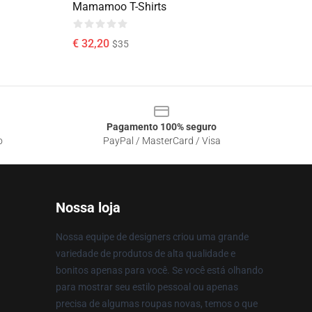
Mamamoo T-Shirts
€ 32,20
$35
Pagamento 100% seguro
o
PayPal / MasterCard / Visa
Nossa loja
Nossa equipe de designers criou uma grande
variedade de produtos de alta qualidade e
bonitos apenas para você. Se você está olhando
para mostrar seu estilo pessoal ou apenas
precisa de algumas roupas novas, temos o que