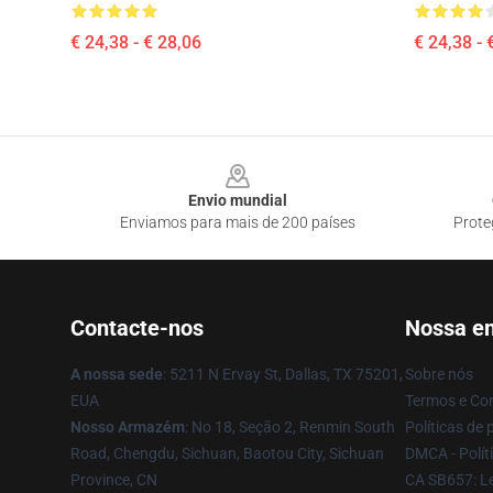
€ 24,38 - € 28,06
€ 24,38 - 
Footer
Envio mundial
Enviamos para mais de 200 países
Prote
Contacte-nos
Nossa e
A nossa sede
: 5211 N Ervay St, Dallas, TX 75201,
Sobre nós
EUA
Termos e Co
Nosso Armazém
: No 18, Seção 2, Renmin South
Políticas de 
Road, Chengdu, Sichuan, Baotou City, Sichuan
DMCA - Políti
Province, CN
CA SB657: Le