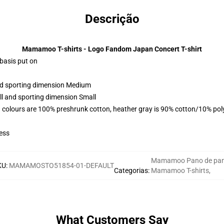
Descrição
Mamamoo T-shirts - Logo Fandom Japan Concert T-shirt
 basis put on
and sporting dimension Medium
ll and sporting dimension Small
 colours are 100% preshrunk cotton, heather gray is 90% cotton/10% pol
ess
Mamamoo Pano de pa
KU
:
MAMAMOSTO51854-01-DEFAULT
Categorias
:
Mamamoo T-shirts
,
What Customers Say