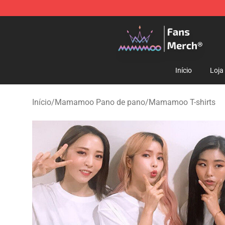
Mamamoo Store - Official Mamamoo Merchandise Sh
Início
Loja
Início
/
Mamamoo Pano de pano
/
Mamamoo T-shirts