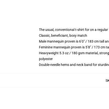
The usual, conventional t-shirt for on a regular
Classic, beneficiant, boxy match
Male mannequin proven is 6’0″ / 183 cm tall 
Feminine mannequin proven is 5’8″ / 173 cm ta
Heavyweight 5.3 oz / 180 gsm material, strong
polyester
Double-needle hems and neck band for sturdin
S