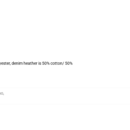
yester, denim heather is 50% cotton/ 50%
no
,