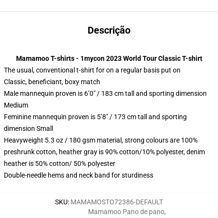
Descrição
Mamamoo T-shirts - 1mycon 2023 World Tour Classic T-shirt
The usual, conventional t-shirt for on a regular basis put on
Classic, beneficiant, boxy match
Male mannequin proven is 6’0″ / 183 cm tall and sporting dimension
Medium
Feminine mannequin proven is 5’8″ / 173 cm tall and sporting
dimension Small
Heavyweight 5.3 oz / 180 gsm material, strong colours are 100%
preshrunk cotton, heather gray is 90% cotton/10% polyester, denim
heather is 50% cotton/ 50% polyester
Double-needle hems and neck band for sturdiness
SKU
:
MAMAMOSTO72386-DEFAULT
Mamamoo Pano de pano
,