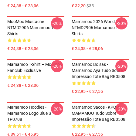
€ 24,38 - € 28,06
€ 32,20
$35
MooMoo Mustache
Mamamoo 2026 World Tour
-20%
-20%
NTMD2906 Mamamoo T-
NTMD2906 Mamamoo T-
Shirts
Shirts
€ 24,38 - € 28,06
€ 24,38 - € 28,06
Mamamoo T-Shirt – Moomoo
Mamamoo Bolsas -
-20%
-20%
Fanclub Exclusive
Mamamoo Aya Tudo Sobre A
Impressão Tote Bag RB0508
€ 24,38 - € 28,06
€ 22,95 - € 27,55
Mamamoo Hoodies -
Mamamoo Sacos - KPOP
-20%
-20%
Mamamoo Logo Blue S
MAMAMOO Tudo Sobre
TP0708
Impressão Tote Bag RB0508
€ 39,51 - € 45,95
€ 22,95 - € 27,55