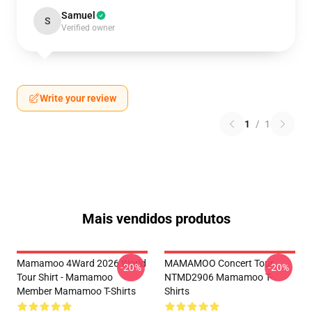
Samuel
S
Verified owner
Write your review
1
/
1
Mais vendidos produtos
Mamamoo 4Ward 2026 World
MAMAMOO Concert Tour
-20%
-20%
Tour Shirt - Mamamoo
NTMD2906 Mamamoo T-
Member Mamamoo T-Shirts
Shirts