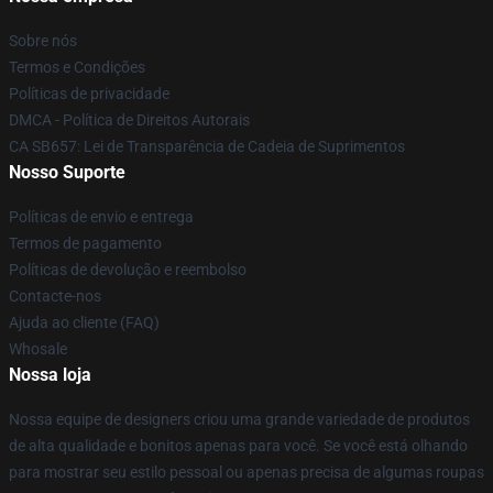
Sobre nós
Termos e Condições
Políticas de privacidade
DMCA - Política de Direitos Autorais
CA SB657: Lei de Transparência de Cadeia de Suprimentos
Nosso Suporte
Políticas de envio e entrega
Termos de pagamento
Políticas de devolução e reembolso
Contacte-nos
Ajuda ao cliente (FAQ)
Whosale
Nossa loja
Nossa equipe de designers criou uma grande variedade de produtos
de alta qualidade e bonitos apenas para você. Se você está olhando
para mostrar seu estilo pessoal ou apenas precisa de algumas roupas