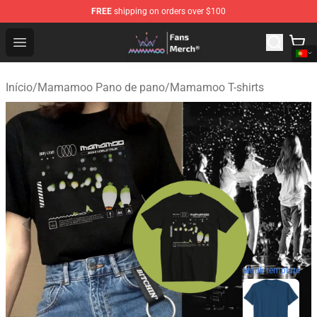
FREE
shipping on orders over $100
Mamamoo Store - Official Mamamoo Merchandise Shop
Open menu
Início
/
Mamamoo Pano de pano
/
Mamamoo T-shirts
blank template