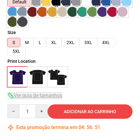
Default
Size
S
M
L
XL
2XL
3XL
4XL
5XL
Print Location
Ver guia de tamanhos
Quantity
ADICIONAR AO CARRINHO
Esta promoção termina em
04
:
56
:
51