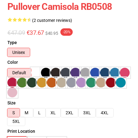
Pullover Camisola RB0508
(2 customer reviews)
€47.09
€37.67
-20%
$40.95
Type
Unisex
Color
Default
Size
S
M
L
XL
2XL
3XL
4XL
5XL
Print Location