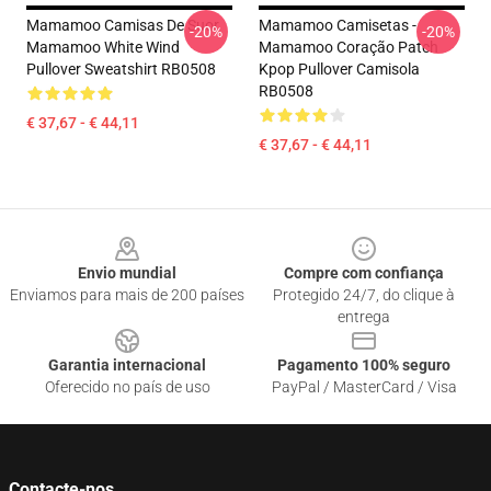
Mamamoo Camisas De Suor
Mamamoo Camisetas -
-20%
-20%
Mamamoo White Wind
Mamamoo Coração Patch
Pullover Sweatshirt RB0508
Kpop Pullover Camisola
RB0508
€ 37,67 - € 44,11
€ 37,67 - € 44,11
Footer
Envio mundial
Compre com confiança
Enviamos para mais de 200 países
Protegido 24/7, do clique à
entrega
Garantia internacional
Pagamento 100% seguro
Oferecido no país de uso
PayPal / MasterCard / Visa
Contacte-nos