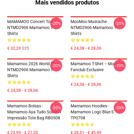
Mais vendidos produtos
MAMAMOO Concert Tour
MooMoo Mustache
-20%
-20%
NTMD2906 Mamamoo T-
NTMD2906 Mamamoo T-
Shirts
Shirts
€ 32,20
$35
€ 24,38 - € 28,06
Mamamoo 2026 World Tour
Mamamoo T-Shirt – Moomoo
-20%
-20%
NTMD2906 Mamamoo T-
Fanclub Exclusive
Shirts
€ 24,38 - € 28,06
€ 24,38 - € 28,06
Mamamoo Bolsas -
Mamamoo Hoodies -
-20%
-20%
Mamamoo Aya Tudo Sobre A
Mamamoo Logo Blue S
Impressão Tote Bag RB0508
TP0708
€ 22,95 - € 27,55
€ 39,51 - € 45,95