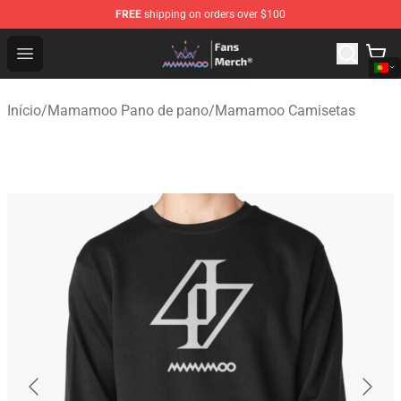
FREE
shipping on orders over $100
Mamamoo Store - Official Mamamoo Merchandise Shop
Open menu
Início
/
Mamamoo Pano de pano
/
Mamamoo Camisetas