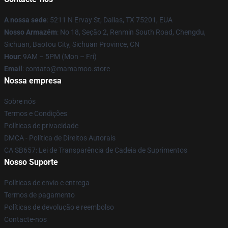
A nossa sede
: 5211 N Ervay St, Dallas, TX 75201, EUA
Nosso Armazém
: No 18, Seção 2, Renmin South Road, Chengdu,
Sichuan, Baotou City, Sichuan Province, CN
Hour
: 9AM – 5PM (Mon – Fri)
Email
: contato@mamamoo.store
Nossa empresa
Sobre nós
Termos e Condições
Políticas de privacidade
DMCA - Política de Direitos Autorais
CA SB657: Lei de Transparência de Cadeia de Suprimentos
Nosso Suporte
Políticas de envio e entrega
Termos de pagamento
Políticas de devolução e reembolso
Contacte-nos