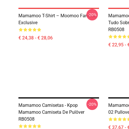
-20%
Mamamoo T-Shirt – Moomoo Fanclub
Mamamoo 
Exclusive
Tudo Sobr
RB0508
€ 24,38 - € 28,06
€ 22,95 - 
-20%
Mamamoo Camisetas - Kpop
Mamamoo 
Mamamoo Camiseta De Pulôver
02 Pullov
RB0508
€ 37,67 - 