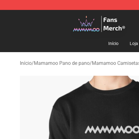
Mamamoo Store - Official Mamamoo Merchandise Sh
Início
Loja
Início
/
Mamamoo Pano de pano
/
Mamamoo Camiseta