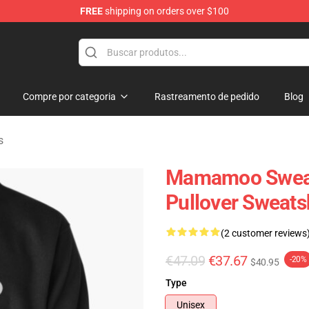
FREE
shipping on orders over $100
op
Compre por categoria
Rastreamento de pedido
Blog
s
Mamamoo Sweat
Pullover Sweats
(2 customer reviews
€47.09
€37.67
-20%
$40.95
Type
Unisex