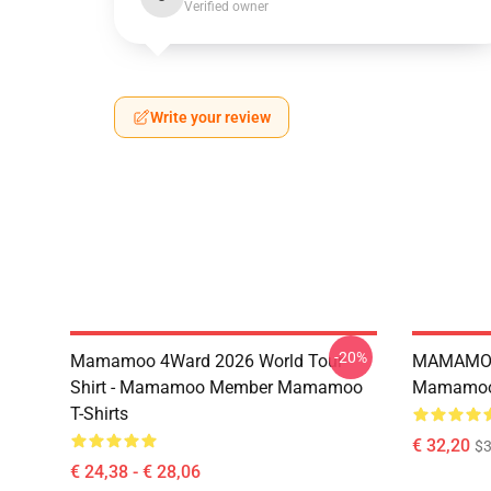
Verified owner
Write your review
-20%
Mamamoo 4Ward 2026 World Tour
MAMAMOO
Shirt - Mamamoo Member Mamamoo
Mamamoo 
T-Shirts
€ 32,20
$
€ 24,38 - € 28,06