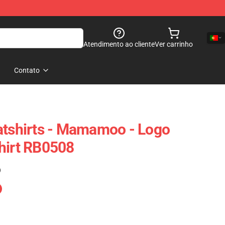
Atendimento ao cliente
Ver carrinho
Contato
shirts - Mamamoo - Logo
hirt RB0508
)