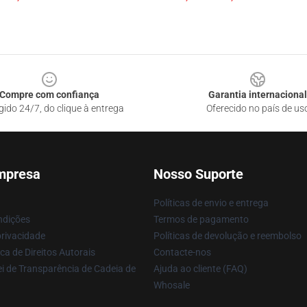
Compre com confiança
Garantia internacional
gido 24/7, do clique à entrega
Oferecido no país de us
mpresa
Nosso Suporte
Políticas de envio e entrega
ndições
Termos de pagamento
privacidade
Políticas de devolução e reembolso
ca de Direitos Autorais
Contacte-nos
i de Transparência de Cadeia de
Ajuda ao cliente (FAQ)
Whosale