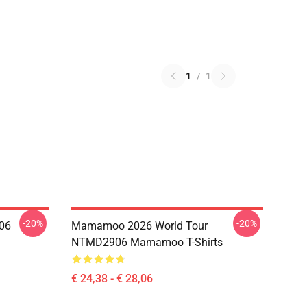
1
/
1
-20%
-20%
06
Mamamoo 2026 World Tour
NTMD2906 Mamamoo T-Shirts
€ 24,38 - € 28,06