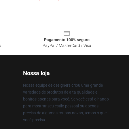
Pagamento 100% seguro
o
PayPal / MasterCard / Visa
Nossa loja
Nossa equipe de designers criou uma grande
variedade de produtos de alta qualidade e
bonitos apenas para você. Se você está olhando
para mostrar seu estilo pessoal ou apenas
precisa de algumas roupas novas, temos o que
você precisa.