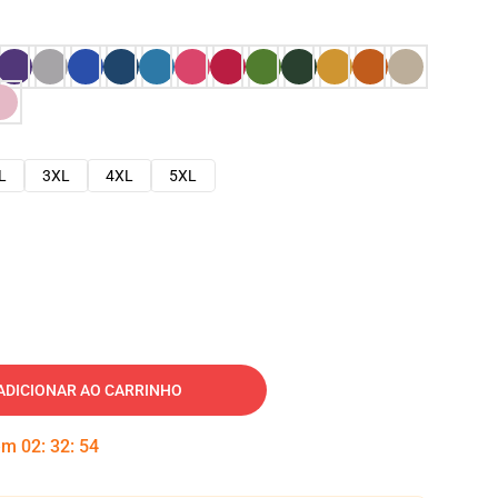
L
3XL
4XL
5XL
ADICIONAR AO CARRINHO
 em
02
:
32
:
53