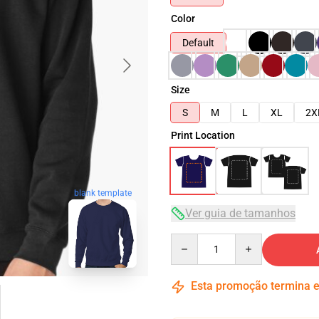
Color
Default
Size
S
M
L
XL
2X
Print Location
blank template
Ver guia de tamanhos
Quantity
Esta promoção termina