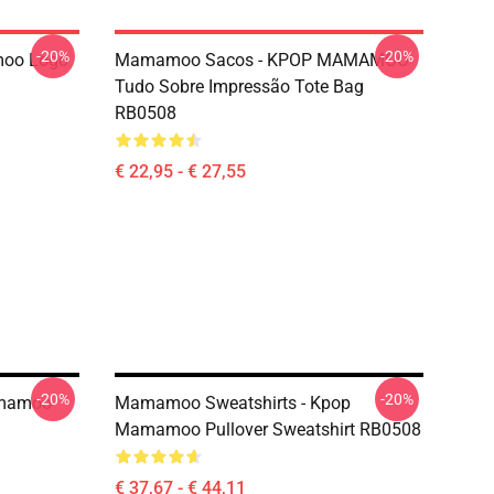
-20%
-20%
oo Logo
Mamamoo Sacos - KPOP MAMAMOO
Tudo Sobre Impressão Tote Bag
RB0508
€ 22,95 - € 27,55
-20%
-20%
amamoo
Mamamoo Sweatshirts - Kpop
Mamamoo Pullover Sweatshirt RB0508
€ 37,67 - € 44,11