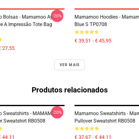
-20%
Bolsas - Mamamoo Aya
Mamamoo Hoodies - Mamam
e A Impressão Tote Bag
Blue S TP0708
€ 39,51 - € 45,95
€ 27,55
VER MAIS
Produtos relacionados
-20%
Sweatshirts - MAMAMOO
Mamamoo Sweatshirts - M
er Sweatshirt RB0508
Pullover Sweatshirt RB0508
€ 44,11
€ 37,67 - € 44,11