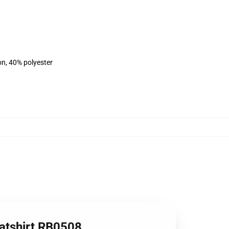
on, 40% polyester
atshirt RB0508