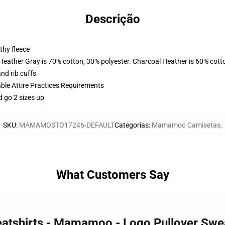
Descrição
thy fleece
 Heather Gray is 70% cotton, 30% polyester. Charcoal Heather is 60% cott
nd rib cuffs
able Attire Practices Requirements
d go 2 sizes up
SKU
:
MAMAMOSTO17246-DEFAULT
Categorias
:
Mamamoo Camisetas
,
What Customers Say
tshirts - Mamamoo - Logo Pullover Swe