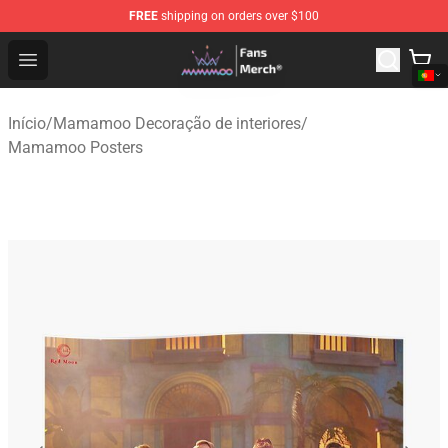
FREE
shipping on orders over $100
Mamamoo Store - Official Mamamoo Merchandise Shop
Open menu
Início
/
Mamamoo Decoração de interiores
/
Mamamoo Posters