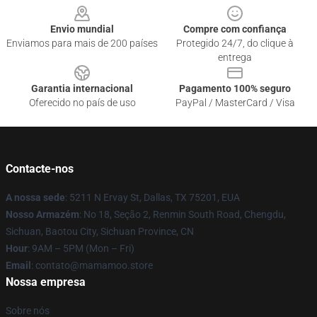
Envio mundial
Compre com confiança
Enviamos para mais de 200 países
Protegido 24/7, do clique à
entrega
Garantia internacional
Pagamento 100% seguro
Oferecido no país de uso
PayPal / MasterCard / Visa
Contacte-nos
A nossa sede
: 5211 N Ervay St, Dallas, TX 75201, EUA
Nosso Armazém
: No 18, Seção 2, Renmin South Road, Chengdu,
Sichuan, Baotou City, Sichuan Province, CN
Hour
: 9AM – 5PM (Mon – Fri)
Email
: contato@mamamoo.store
Nossa empresa
Sobre nós