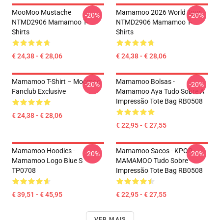
MooMoo Mustache
Mamamoo 2026 World Tour
-20%
-20%
NTMD2906 Mamamoo T-
NTMD2906 Mamamoo T-
Shirts
Shirts
€ 24,38 - € 28,06
€ 24,38 - € 28,06
Mamamoo T-Shirt – Moomoo
Mamamoo Bolsas -
-20%
-20%
Fanclub Exclusive
Mamamoo Aya Tudo Sobre A
Impressão Tote Bag RB0508
€ 24,38 - € 28,06
€ 22,95 - € 27,55
Mamamoo Hoodies -
Mamamoo Sacos - KPOP
-20%
-20%
Mamamoo Logo Blue S
MAMAMOO Tudo Sobre
TP0708
Impressão Tote Bag RB0508
€ 39,51 - € 45,95
€ 22,95 - € 27,55
VER MAIS