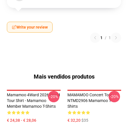
Write your review
1
/
1
Mais vendidos produtos
Mamamoo 4Ward 2026 World
MAMAMOO Concert Tour
-20%
-20%
Tour Shirt - Mamamoo
NTMD2906 Mamamoo T-
Member Mamamoo T-Shirts
Shirts
€ 24,38 - € 28,06
€ 32,20
$35