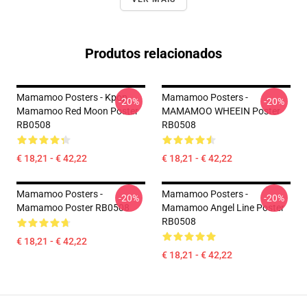
Produtos relacionados
Mamamoo Posters - Kpop
Mamamoo Posters -
-20%
-20%
Mamamoo Red Moon Poster
MAMAMOO WHEEIN Poster
RB0508
RB0508
€ 18,21 - € 42,22
€ 18,21 - € 42,22
Mamamoo Posters -
Mamamoo Posters -
-20%
-20%
Mamamoo Poster RB0508
Mamamoo Angel Line Poster
RB0508
€ 18,21 - € 42,22
€ 18,21 - € 42,22
Footer