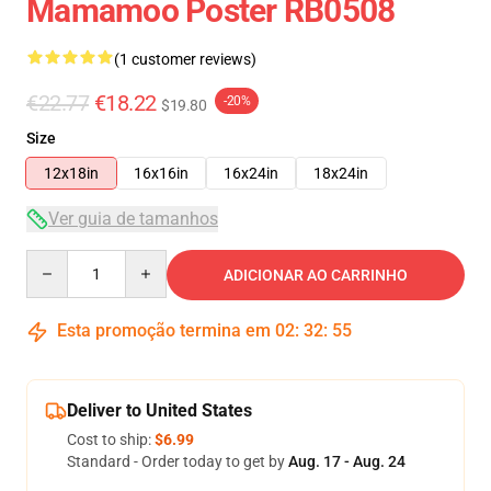
Mamamoo Poster RB0508
(1 customer reviews)
€22.77
€18.22
-20%
$19.80
Size
12x18in
16x16in
16x24in
18x24in
Ver guia de tamanhos
Quantity
ADICIONAR AO CARRINHO
Esta promoção termina em
02
:
32
:
54
Deliver to United States
Cost to ship:
$6.99
Standard - Order today to get by
Aug. 17 - Aug. 24