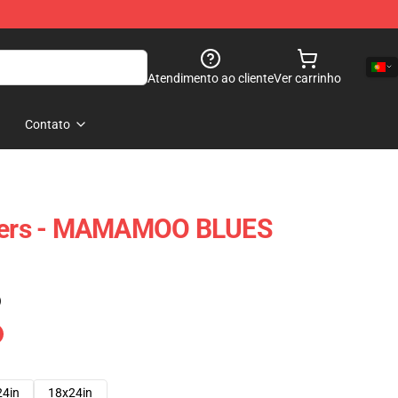
Atendimento ao cliente
Ver carrinho
Contato
ers - MAMAMOO BLUES
)
24in
18x24in