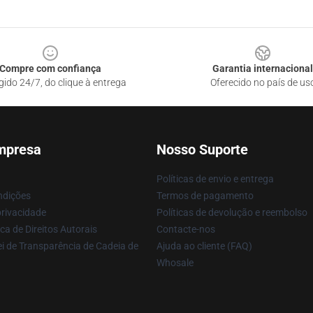
Compre com confiança
Garantia internacional
gido 24/7, do clique à entrega
Oferecido no país de us
mpresa
Nosso Suporte
Políticas de envio e entrega
ndições
Termos de pagamento
privacidade
Políticas de devolução e reembolso
ca de Direitos Autorais
Contacte-nos
i de Transparência de Cadeia de
Ajuda ao cliente (FAQ)
Whosale