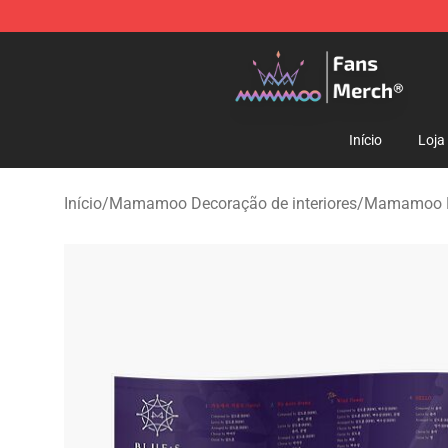
Mamamoo Store - Official Mamamoo Merchandise Sh
Início
Loja
Início
/
Mamamoo Decoração de interiores
/
Mamamoo P