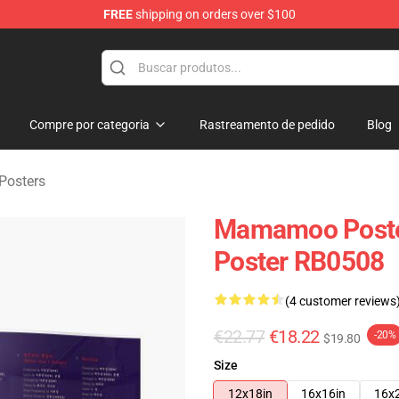
FREE
shipping on orders over $100
op
Compre por categoria
Rastreamento de pedido
Blog
osters
Mamamoo Post
Poster RB0508
(4 customer reviews
€22.77
€18.22
-20%
$19.80
Size
12x18in
16x16in
16x