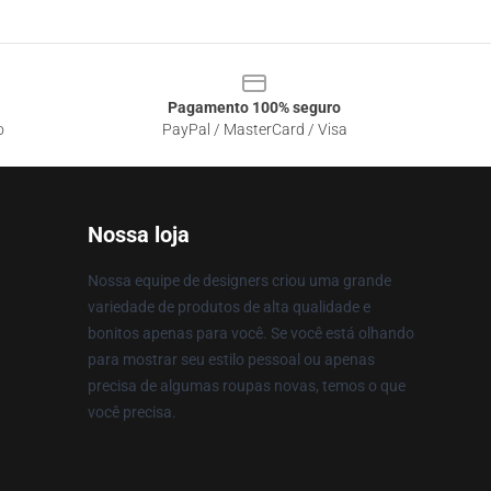
Pagamento 100% seguro
o
PayPal / MasterCard / Visa
Nossa loja
Nossa equipe de designers criou uma grande
variedade de produtos de alta qualidade e
bonitos apenas para você. Se você está olhando
para mostrar seu estilo pessoal ou apenas
precisa de algumas roupas novas, temos o que
você precisa.