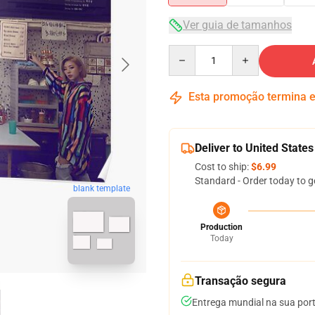
Ver guia de tamanhos
Quantity
Esta promoção termina
Deliver to United States
Cost to ship:
$6.99
Standard - Order today to g
blank template
Production
Today
Transação segura
Entrega mundial na sua por