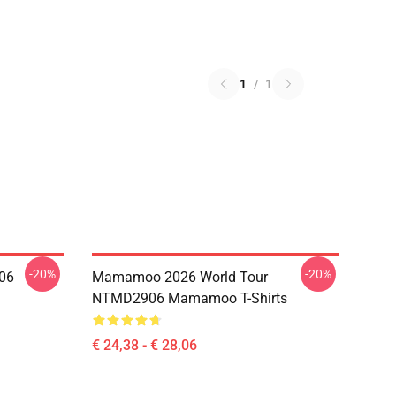
1
/
1
-20%
-20%
06
Mamamoo 2026 World Tour
NTMD2906 Mamamoo T-Shirts
€ 24,38 - € 28,06