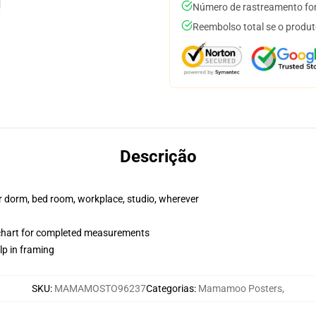
Número de rastreamento for
Reembolso total se o produt
Descrição
our dorm, bed room, workplace, studio, wherever
 chart for completed measurements
lp in framing
SKU
:
MAMAMOSTO96237
Categorias
:
Mamamoo Posters
,