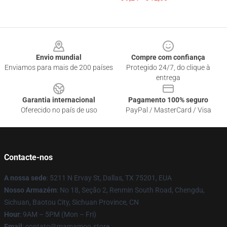
Footer
Envio mundial
Compre com confiança
Enviamos para mais de 200 países
Protegido 24/7, do clique à
entrega
Garantia internacional
Pagamento 100% seguro
Oferecido no país de uso
PayPal / MasterCard / Visa
Contacte-nos
A nossa sede
: 5211 N Ervay St, Dallas, TX 75201, EUA
Nosso Armazém
: No 18, Seção 2, Renmin South Road, Chengdu,
Sichuan, Baotou City, Sichuan Province, CN
Hour
: 9AM – 5PM (Mon – Fri)
Email
: contato@mamamoo.store