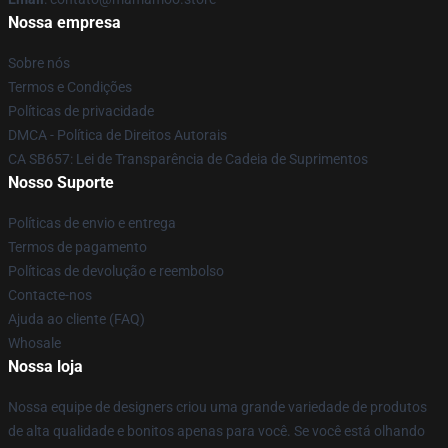
Nossa empresa
Sobre nós
Termos e Condições
Políticas de privacidade
DMCA - Política de Direitos Autorais
CA SB657: Lei de Transparência de Cadeia de Suprimentos
Nosso Suporte
Políticas de envio e entrega
Termos de pagamento
Políticas de devolução e reembolso
Contacte-nos
Ajuda ao cliente (FAQ)
Whosale
Nossa loja
Nossa equipe de designers criou uma grande variedade de produtos
de alta qualidade e bonitos apenas para você. Se você está olhando