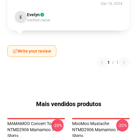
Dec 16, 2024
Evelyn
E
Verified owner
Write your review
1
/
1
Mais vendidos produtos
MAMAMOO Concert Tour
MooMoo Mustache
-20%
-20%
NTMD2906 Mamamoo T-
NTMD2906 Mamamoo T-
Shirts
Shirts