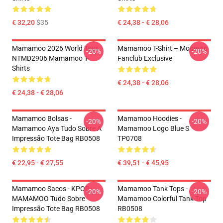
€ 32,20
$35
€ 24,38 - € 28,06
Mamamoo 2026 World Tour
Mamamoo T-Shirt – Moomoo
-20%
-20%
NTMD2906 Mamamoo T-
Fanclub Exclusive
Shirts
€ 24,38 - € 28,06
€ 24,38 - € 28,06
Mamamoo Bolsas -
Mamamoo Hoodies -
-20%
-20%
Mamamoo Aya Tudo Sobre A
Mamamoo Logo Blue S
Impressão Tote Bag RB0508
TP0708
€ 22,95 - € 27,55
€ 39,51 - € 45,95
Mamamoo Sacos - KPOP
Mamamoo Tank Tops -
-20%
-20%
MAMAMOO Tudo Sobre
Mamamoo Colorful Tank Top
Impressão Tote Bag RB0508
RB0508