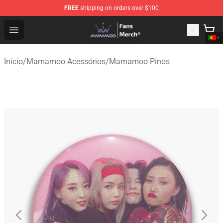
FREE
shipping on orders over $100
Mamamoo Store - Official Mamamoo Merchandise Shop
Open menu
Início
/
Mamamoo Acessórios
/
Mamamoo Pinos