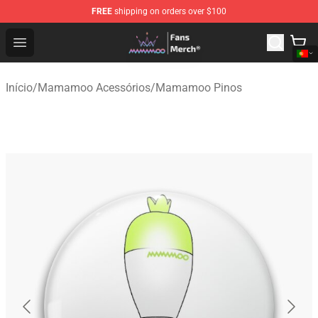
FREE
shipping on orders over $100
Mamamoo Store - Official Mamamoo Merchandise Shop
Open menu
Início
/
Mamamoo Acessórios
/
Mamamoo Pinos