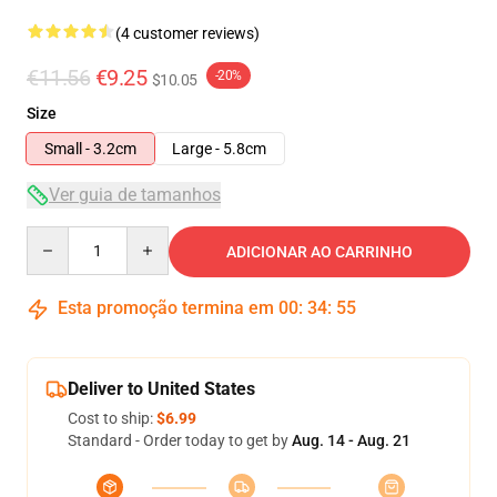
(4 customer reviews)
€11.56
€9.25
-20%
$10.05
Size
Small - 3.2cm
Large - 5.8cm
Ver guia de tamanhos
Quantity
ADICIONAR AO CARRINHO
Esta promoção termina em
00
:
34
:
54
Deliver to United States
Cost to ship:
$6.99
Standard - Order today to get by
Aug. 14 - Aug. 21