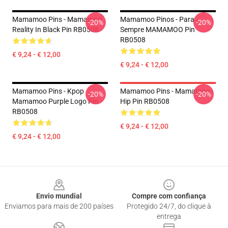
Mamamoo Pins - Mamamoo
Mamamoo Pinos - Para
-20%
-20%
Reality In Black Pin RB0508
Sempre MAMAMOO Pin
RB0508
€ 9,24 - € 12,00
€ 9,24 - € 12,00
Mamamoo Pins - Kpop
Mamamoo Pins - Mamamoo -
-20%
-20%
Mamamoo Purple Logo Pin
Hip Pin RB0508
RB0508
€ 9,24 - € 12,00
€ 9,24 - € 12,00
Footer
Envio mundial
Compre com confiança
Enviamos para mais de 200 países
Protegido 24/7, do clique à
entrega