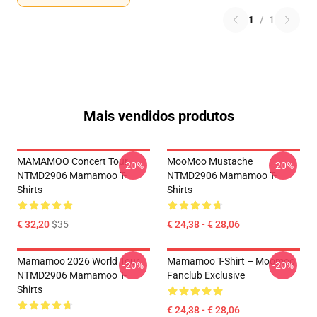
1
/
1
Mais vendidos produtos
MAMAMOO Concert Tour
MooMoo Mustache
-20%
-20%
NTMD2906 Mamamoo T-
NTMD2906 Mamamoo T-
Shirts
Shirts
€ 32,20
$35
€ 24,38 - € 28,06
Mamamoo 2026 World Tour
Mamamoo T-Shirt – Moomoo
-20%
-20%
NTMD2906 Mamamoo T-
Fanclub Exclusive
Shirts
€ 24,38 - € 28,06