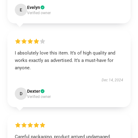
Evelyn
E
Verified owner
I absolutely love this item. It’s of high quality and
works exactly as advertised. It’s a must-have for
anyone.
Dec 14, 2024
Dexter
D
Verified owner
Careful packaging, product arrived undamaged.