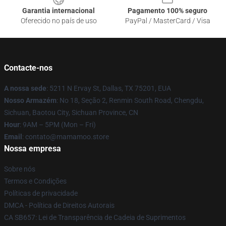
Garantia internacional
Pagamento 100% seguro
Oferecido no país de uso
PayPal / MasterCard / Visa
Contacte-nos
A nossa sede
: 5211 N Ervay St, Dallas, TX 75201, EUA
Nosso Armazém
: No 18, Seção 2, Renmin South Road, Chengdu,
Sichuan, Baotou City, Sichuan Province, CN
Hour
: 9AM – 5PM (Mon – Fri)
Email
: contato@mamamoo.store
Nossa empresa
Sobre nós
Termos e Condições
Políticas de privacidade
DMCA - Política de Direitos Autorais
CA SB657: Lei de Transparência de Cadeia de Suprimentos