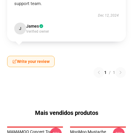
support team.
Dec 12, 2024
James
J
Verified owner
Write your review
1
/
1
Mais vendidos produtos
MAMAMOO Concert Tour
MooMoo Mustache