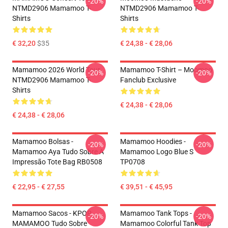
-20%
-20%
NTMD2906 Mamamoo T-
NTMD2906 Mamamoo T-
Shirts
Shirts
€ 32,20
$35
€ 24,38 - € 28,06
Mamamoo 2026 World Tour
Mamamoo T-Shirt – Moomoo
-20%
-20%
NTMD2906 Mamamoo T-
Fanclub Exclusive
Shirts
€ 24,38 - € 28,06
€ 24,38 - € 28,06
Mamamoo Bolsas -
Mamamoo Hoodies -
-20%
-20%
Mamamoo Aya Tudo Sobre A
Mamamoo Logo Blue S
Impressão Tote Bag RB0508
TP0708
€ 22,95 - € 27,55
€ 39,51 - € 45,95
Mamamoo Sacos - KPOP
Mamamoo Tank Tops -
-20%
-20%
MAMAMOO Tudo Sobre
Mamamoo Colorful Tank Top