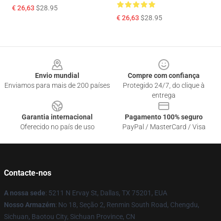
€ 26,63
$28.95
€ 26,63
$28.95
Footer
Envio mundial
Compre com confiança
Enviamos para mais de 200 países
Protegido 24/7, do clique à
entrega
Garantia internacional
Pagamento 100% seguro
Oferecido no país de uso
PayPal / MasterCard / Visa
Contacte-nos
A nossa sede
: 5211 N Ervay St, Dallas, TX 75201, EUA
Nosso Armazém
: No 18, Seção 2, Renmin South Road, Chengdu,
Sichuan, Baotou City, Sichuan Province, CN