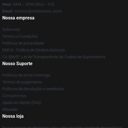
Hour
: 9AM – 5PM (Mon – Fri)
Email
: contato@mamamoo.store
Nossa empresa
Sobre nós
Termos e Condições
Políticas de privacidade
DMCA - Política de Direitos Autorais
CA SB657: Lei de Transparência de Cadeia de Suprimentos
Nosso Suporte
Políticas de envio e entrega
Termos de pagamento
Políticas de devolução e reembolso
Contacte-nos
Ajuda ao cliente (FAQ)
Whosale
Nossa loja
Nossa equipe de designers criou uma grande variedade de produtos