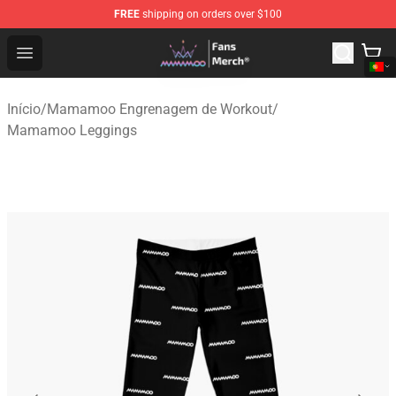
FREE
shipping on orders over $100
Mamamoo Store - Official Mamamoo Merchandise Shop
Open menu
Início
/
Mamamoo Engrenagem de Workout
/
Mamamoo Leggings