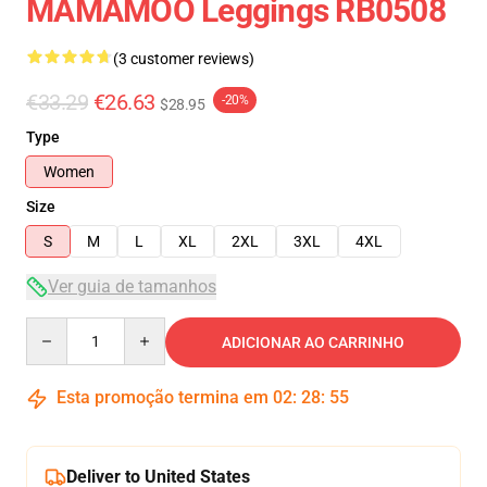
MAMAMOO Leggings RB0508
(3 customer reviews)
€33.29
€26.63
-20%
$28.95
Type
Women
Size
S
M
L
XL
2XL
3XL
4XL
Ver guia de tamanhos
Quantity
ADICIONAR AO CARRINHO
Esta promoção termina em
02
:
28
:
54
Deliver to United States