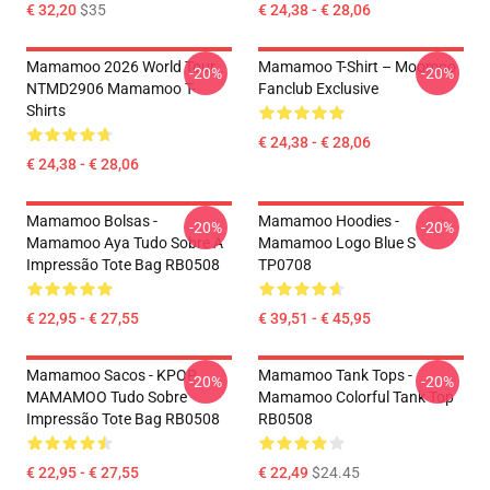
€ 32,20
$35
€ 24,38 - € 28,06
Mamamoo 2026 World Tour
Mamamoo T-Shirt – Moomoo
-20%
-20%
NTMD2906 Mamamoo T-
Fanclub Exclusive
Shirts
€ 24,38 - € 28,06
€ 24,38 - € 28,06
Mamamoo Bolsas -
Mamamoo Hoodies -
-20%
-20%
Mamamoo Aya Tudo Sobre A
Mamamoo Logo Blue S
Impressão Tote Bag RB0508
TP0708
€ 22,95 - € 27,55
€ 39,51 - € 45,95
Mamamoo Sacos - KPOP
Mamamoo Tank Tops -
-20%
-20%
MAMAMOO Tudo Sobre
Mamamoo Colorful Tank Top
Impressão Tote Bag RB0508
RB0508
€ 22,95 - € 27,55
€ 22,49
$24.45