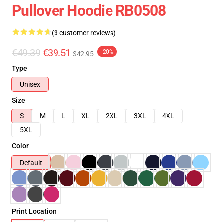
Pullover Hoodie RB0508
(3 customer reviews)
€49.39
€39.51
-20%
$42.95
Type
Unisex
Size
S
M
L
XL
2XL
3XL
4XL
5XL
Color
Default
Print Location