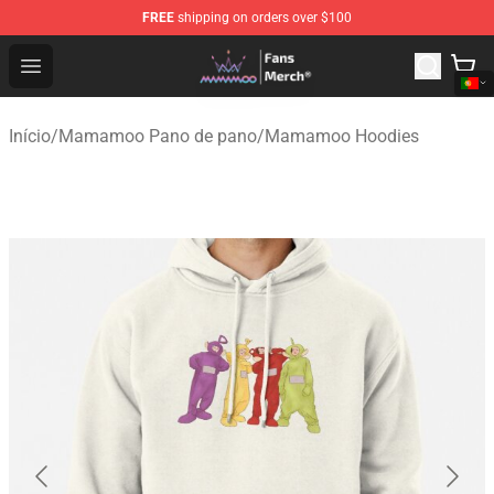
FREE
shipping on orders over $100
Mamamoo Store - Official Mamamoo Merchandise Shop
Open menu
Início
/
Mamamoo Pano de pano
/
Mamamoo Hoodies