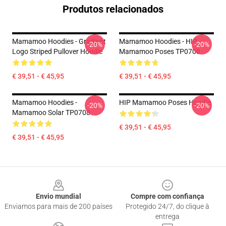
Produtos relacionados
Mamamoo Hoodies - Gradient
Mamamoo Hoodies - HIP
-20%
-20%
Logo Striped Pullover Hoodie
Mamamoo Poses TP0708
€ 39,51 - € 45,95
€ 39,51 - € 45,95
Mamamoo Hoodies -
HIP Mamamoo Poses Hoodie
-20%
-20%
Mamamoo Solar TP0708
€ 39,51 - € 45,95
€ 39,51 - € 45,95
Footer
Envio mundial
Compre com confiança
Enviamos para mais de 200 países
Protegido 24/7, do clique à
entrega