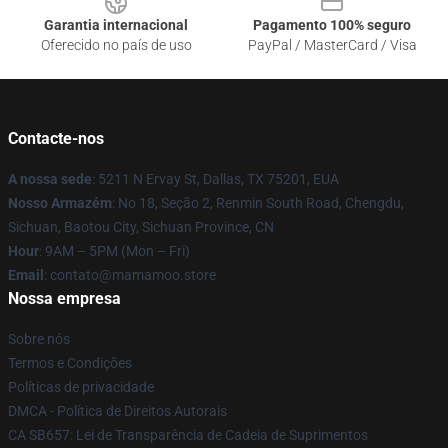
Garantia internacional
Pagamento 100% seguro
Oferecido no país de uso
PayPal / MasterCard / Visa
Contacte-nos
A nossa sede
: 5211 N Ervay St, Dallas, TX 75201, EUA
Nosso Armazém
: No 18, Seção 2, Renmin South Road, Chengdu,
Sichuan, Baotou City, Sichuan Province, CN
Hour
: 9AM – 5PM (Mon – Fri)
Email
: contato@mamamoo.store
Nossa empresa
Sobre nós
Termos e Condições
Políticas de privacidade
DMCA - Política de Direitos Autorais
CA SB657: Lei de Transparência de Cadeia de Suprimentos