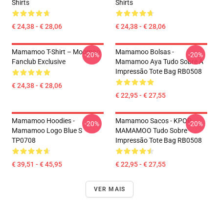
Shirts
Shirts
€ 24,38 - € 28,06
€ 24,38 - € 28,06
Mamamoo T-Shirt – Moomoo
Mamamoo Bolsas -
-20%
-20%
Fanclub Exclusive
Mamamoo Aya Tudo Sobre A
Impressão Tote Bag RB0508
€ 24,38 - € 28,06
€ 22,95 - € 27,55
Mamamoo Hoodies -
Mamamoo Sacos - KPOP
-20%
-20%
Mamamoo Logo Blue S
MAMAMOO Tudo Sobre
TP0708
Impressão Tote Bag RB0508
€ 39,51 - € 45,95
€ 22,95 - € 27,55
VER MAIS