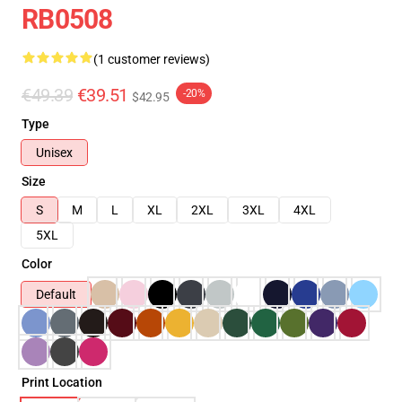
RB0508
(1 customer reviews)
€49.39
€39.51
-20%
$42.95
Type
Unisex
Size
S
M
L
XL
2XL
3XL
4XL
5XL
Color
Default
Print Location