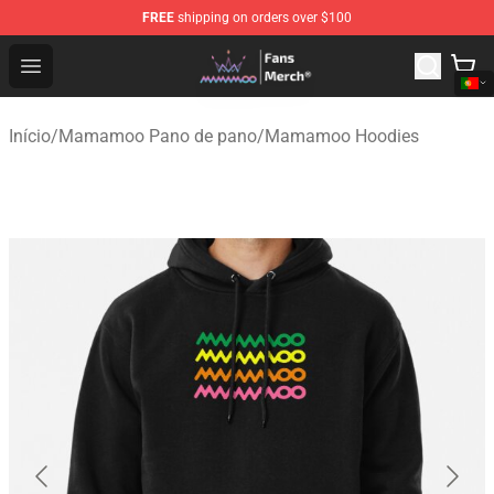
FREE
shipping on orders over $100
Mamamoo Store - Official Mamamoo Merchandise Shop
Open menu
Início
/
Mamamoo Pano de pano
/
Mamamoo Hoodies