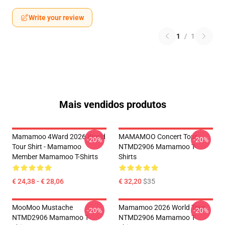
Write your review
1
/
1
Mais vendidos produtos
Mamamoo 4Ward 2026 World
MAMAMOO Concert Tour
-20%
-20%
Tour Shirt - Mamamoo
NTMD2906 Mamamoo T-
Member Mamamoo T-Shirts
Shirts
€ 24,38 - € 28,06
€ 32,20
$35
MooMoo Mustache
Mamamoo 2026 World Tour
-20%
-20%
NTMD2906 Mamamoo T-
NTMD2906 Mamamoo T-