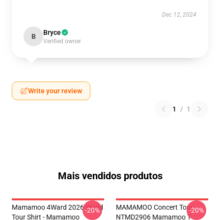
Dec 12, 2024
Bryce
B
Verified owner
Write your review
1
/
1
Mais vendidos produtos
Mamamoo 4Ward 2026 World
MAMAMOO Concert Tour
-20%
-20%
Tour Shirt - Mamamoo
NTMD2906 Mamamoo T-