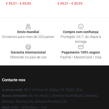
€ 39,51 - € 45,95
€ 39,51 - € 45,95
Footer
Envio mundial
Compre com confiança
Enviamos para mais de 200 países
Protegido 24/7, do clique à
entrega
Garantia internacional
Pagamento 100% seguro
Oferecido no país de uso
PayPal / MasterCard / Visa
Contacte-nos
A nossa sede
: 5211 N Ervay St, Dallas, TX 75201, EUA
Nosso Armazém
: No 18, Seção 2, Renmin South Road, Chengdu,
Sichuan, Baotou City, Sichuan Province, CN
Hour
: 9AM – 5PM (Mon – Fri)