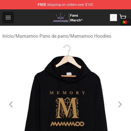
FREE
shipping on orders over $100
Mamamoo Store - Official Mamamoo Merchandise Shop
Open menu
Início
/
Mamamoo Pano de pano
/
Mamamoo Hoodies