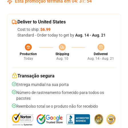
Esta promoção termina em
04
:
31
:
53
Deliver to United States
Cost to ship:
$6.99
Standard - Order today to get by
Aug. 14 - Aug. 21
Production
Shipping
Delivered
Today
Aug. 10
Aug. 14 - Aug. 21
Transação segura
Entrega mundial na sua porta
Número de rastreamento fornecido para todos os
pacotes
Reembolso total se o produto não for recebido