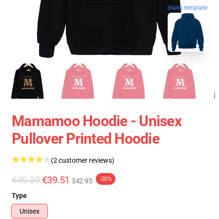
blank template
Mamamoo Hoodie - Unisex
Pullover Printed Hoodie
(2 customer reviews)
€49.39
€39.51
-20%
$42.95
Type
Unisex