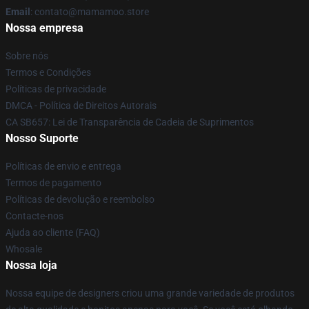
Email
: contato@mamamoo.store
Nossa empresa
Sobre nós
Termos e Condições
Políticas de privacidade
DMCA - Política de Direitos Autorais
CA SB657: Lei de Transparência de Cadeia de Suprimentos
Nosso Suporte
Políticas de envio e entrega
Termos de pagamento
Políticas de devolução e reembolso
Contacte-nos
Ajuda ao cliente (FAQ)
Whosale
Nossa loja
Nossa equipe de designers criou uma grande variedade de produtos