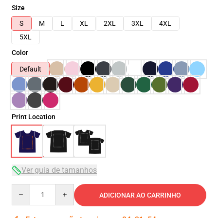
Size
S
M
L
XL
2XL
3XL
4XL
5XL
Color
Default
Print Location
Ver guia de tamanhos
Quantity
ADICIONAR AO CARRINHO