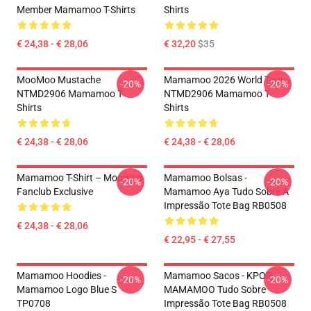
Member Mamamoo T-Shirts
Shirts
€ 24,38 - € 28,06
€ 32,20
$35
MooMoo Mustache
Mamamoo 2026 World Tour
-20%
-20%
NTMD2906 Mamamoo T-
NTMD2906 Mamamoo T-
Shirts
Shirts
€ 24,38 - € 28,06
€ 24,38 - € 28,06
Mamamoo T-Shirt – Moomoo
Mamamoo Bolsas -
-20%
-20%
Fanclub Exclusive
Mamamoo Aya Tudo Sobre A
Impressão Tote Bag RB0508
€ 24,38 - € 28,06
€ 22,95 - € 27,55
Mamamoo Hoodies -
Mamamoo Sacos - KPOP
-20%
-20%
Mamamoo Logo Blue S
MAMAMOO Tudo Sobre
TP0708
Impressão Tote Bag RB0508