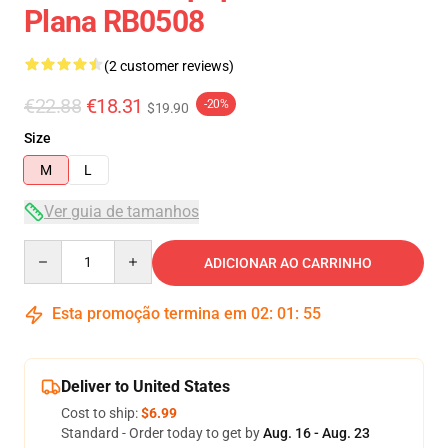
Plana RB0508
(2 customer reviews)
€22.88
€18.31
-20%
$19.90
Size
M
L
Ver guia de tamanhos
Quantity
ADICIONAR AO CARRINHO
Esta promoção termina em
02
:
01
:
54
Deliver to United States
Cost to ship:
$6.99
Standard - Order today to get by
Aug. 16 - Aug. 23