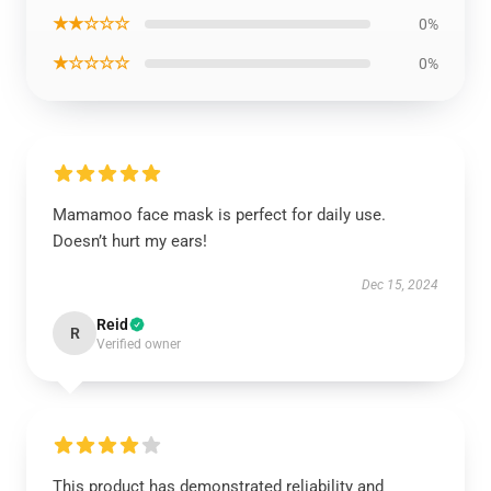
★★☆☆☆
0%
★☆☆☆☆
0%
Mamamoo face mask is perfect for daily use.
Doesn’t hurt my ears!
Dec 15, 2024
Reid
R
Verified owner
This product has demonstrated reliability and