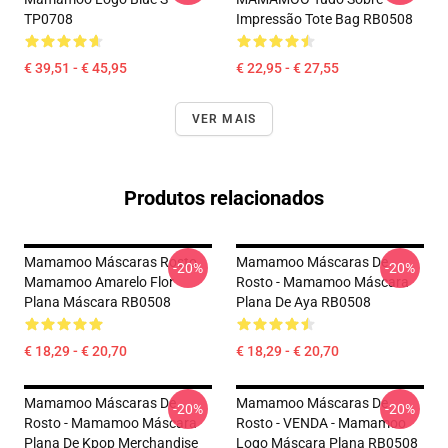
TP0708
Impressão Tote Bag RB0508
€ 39,51 - € 45,95
€ 22,95 - € 27,55
VER MAIS
Produtos relacionados
Mamamoo Máscaras Rosto
Mamamoo Máscaras De
-20%
-20%
Mamamoo Amarelo Flor
Rosto - Mamamoo Máscara
Plana Máscara RB0508
Plana De Aya RB0508
€ 18,29 - € 20,70
€ 18,29 - € 20,70
Mamamoo Máscaras De
Mamamoo Máscaras De
-20%
-20%
Rosto - Mamamoo Máscara
Rosto - VENDA - Mamamoo
Plana De Kpop Merchandise
Logo Máscara Plana RB0508