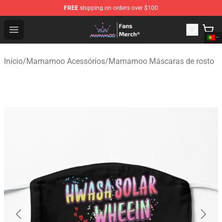
FREE
shipping on orders over $100
Mamamoo Store - Official Mamamoo Merchandise Shop
Open menu
Início
/
Mamamoo Acessórios
/
Mamamoo Máscaras de rosto