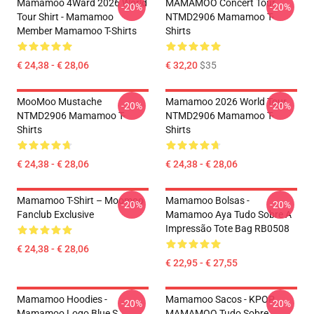
Mamamoo 4Ward 2026 World
MAMAMOO Concert Tour
-20%
-20%
Tour Shirt - Mamamoo
NTMD2906 Mamamoo T-
Member Mamamoo T-Shirts
Shirts
€ 24,38 - € 28,06
€ 32,20
$35
MooMoo Mustache
Mamamoo 2026 World Tour
-20%
-20%
NTMD2906 Mamamoo T-
NTMD2906 Mamamoo T-
Shirts
Shirts
€ 24,38 - € 28,06
€ 24,38 - € 28,06
Mamamoo T-Shirt – Moomoo
Mamamoo Bolsas -
-20%
-20%
Fanclub Exclusive
Mamamoo Aya Tudo Sobre A
Impressão Tote Bag RB0508
€ 24,38 - € 28,06
€ 22,95 - € 27,55
Mamamoo Hoodies -
Mamamoo Sacos - KPOP
-20%
-20%
Mamamoo Logo Blue S
MAMAMOO Tudo Sobre