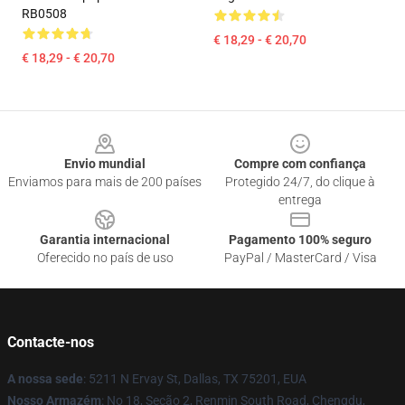
RB0508
€ 18,29 - € 20,70
€ 18,29 - € 20,70
Footer
Envio mundial
Compre com confiança
Enviamos para mais de 200 países
Protegido 24/7, do clique à
entrega
Garantia internacional
Pagamento 100% seguro
Oferecido no país de uso
PayPal / MasterCard / Visa
Contacte-nos
A nossa sede
: 5211 N Ervay St, Dallas, TX 75201, EUA
Nosso Armazém
: No 18, Seção 2, Renmin South Road, Chengdu,