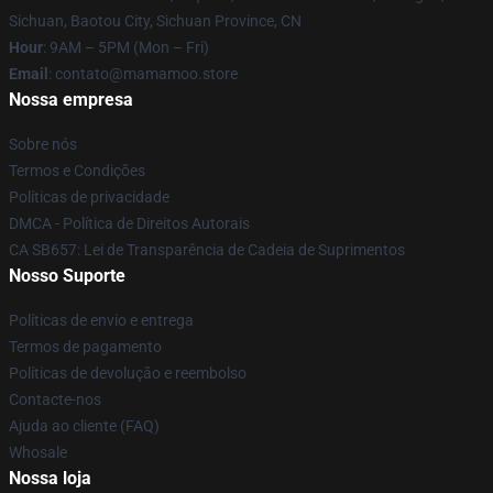
Sichuan, Baotou City, Sichuan Province, CN
Hour
: 9AM – 5PM (Mon – Fri)
Email
: contato@mamamoo.store
Nossa empresa
Sobre nós
Termos e Condições
Políticas de privacidade
DMCA - Política de Direitos Autorais
CA SB657: Lei de Transparência de Cadeia de Suprimentos
Nosso Suporte
Políticas de envio e entrega
Termos de pagamento
Políticas de devolução e reembolso
Contacte-nos
Ajuda ao cliente (FAQ)
Whosale
Nossa loja