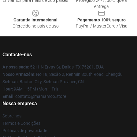
Enviamos para mais de 200 países
Protegido 24/7, do clique à
entrega
Garantia internacional
Pagamento 100% seguro
Oferecido no país de uso
PayPal / MasterCard / Visa
Contacte-nos
A nossa sede
: 5211 N Ervay St, Dallas, TX 75201, EUA
Nosso Armazém
: No 18, Seção 2, Renmin South Road, Chengdu,
Sichuan, Baotou City, Sichuan Province, CN
Hour
: 9AM – 5PM (Mon – Fri)
Email
: contato@mamamoo.store
Nossa empresa
Sobre nós
Termos e Condições
Políticas de privacidade