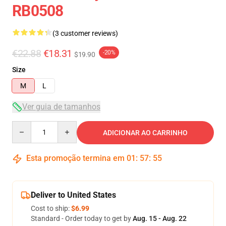
RB0508
(3 customer reviews)
€22.88
€18.31
-20%
$19.90
Size
M
L
Ver guia de tamanhos
Quantity
ADICIONAR AO CARRINHO
Esta promoção termina em
01
:
57
:
54
Deliver to United States
Cost to ship:
$6.99
Standard - Order today to get by
Aug. 15 - Aug. 22