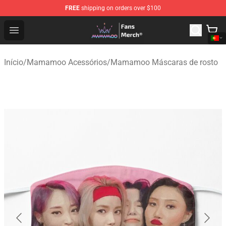
FREE
shipping on orders over $100
Mamamoo Store - Official Mamamoo Merchandise Shop
Open menu
Início
/
Mamamoo Acessórios
/
Mamamoo Máscaras de rosto