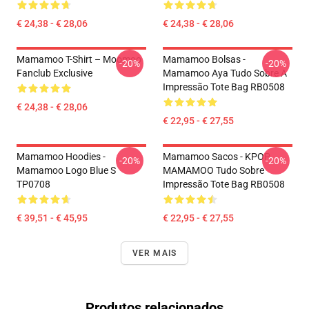
€ 24,38 - € 28,06
€ 24,38 - € 28,06
Mamamoo T-Shirt – Moomoo
Mamamoo Bolsas -
-20%
-20%
Fanclub Exclusive
Mamamoo Aya Tudo Sobre A
Impressão Tote Bag RB0508
€ 24,38 - € 28,06
€ 22,95 - € 27,55
Mamamoo Hoodies -
Mamamoo Sacos - KPOP
-20%
-20%
Mamamoo Logo Blue S
MAMAMOO Tudo Sobre
TP0708
Impressão Tote Bag RB0508
€ 39,51 - € 45,95
€ 22,95 - € 27,55
VER MAIS
Produtos relacionados