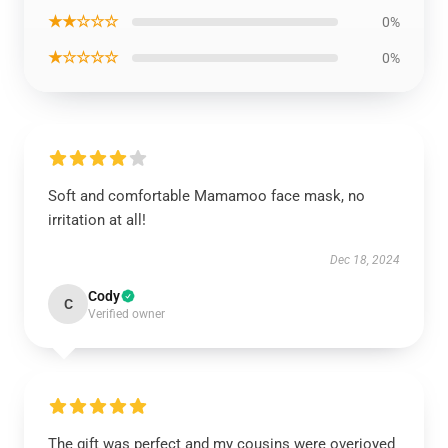
★★☆☆☆
0%
★☆☆☆☆
0%
Soft and comfortable Mamamoo face mask, no
irritation at all!
Dec 18, 2024
Cody
C
Verified owner
The gift was perfect and my cousins were overjoyed