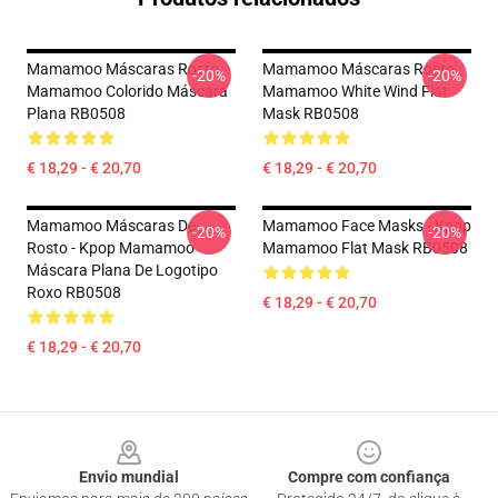
Mamamoo Máscaras Rosto
Mamamoo Máscaras Rosto
-20%
-20%
Mamamoo Colorido Máscara
Mamamoo White Wind Flat
Plana RB0508
Mask RB0508
€ 18,29 - € 20,70
€ 18,29 - € 20,70
Mamamoo Máscaras De
Mamamoo Face Masks - Kpop
-20%
-20%
Rosto - Kpop Mamamoo
Mamamoo Flat Mask RB0508
Máscara Plana De Logotipo
Roxo RB0508
€ 18,29 - € 20,70
€ 18,29 - € 20,70
Footer
Envio mundial
Compre com confiança