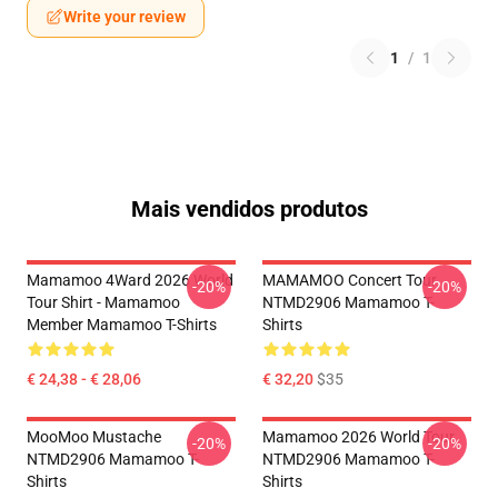
Write your review
1
/
1
Mais vendidos produtos
Mamamoo 4Ward 2026 World
MAMAMOO Concert Tour
-20%
-20%
Tour Shirt - Mamamoo
NTMD2906 Mamamoo T-
Member Mamamoo T-Shirts
Shirts
€ 24,38 - € 28,06
€ 32,20
$35
MooMoo Mustache
Mamamoo 2026 World Tour
-20%
-20%
NTMD2906 Mamamoo T-
NTMD2906 Mamamoo T-
Shirts
Shirts