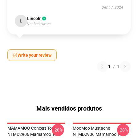
Dec 17, 2024
Lincoln
L
Verified owner
Write your review
1
/
1
Mais vendidos produtos
MAMAMOO Concert Tour
MooMoo Mustache
-20%
-20%
NTMD2906 Mamamoo T-
NTMD2906 Mamamoo T-