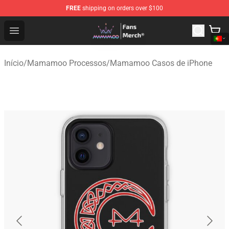
FREE
shipping on orders over $100
Mamamoo Store - Official Mamamoo Merchandise Shop
Open menu
Início
/
Mamamoo Processos
/
Mamamoo Casos de iPhone