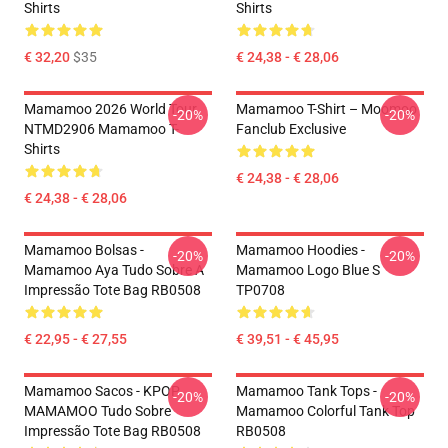
Shirts
Shirts
€ 32,20
$35
€ 24,38 - € 28,06
Mamamoo 2026 World Tour
Mamamoo T-Shirt – Moomoo
-20%
-20%
NTMD2906 Mamamoo T-
Fanclub Exclusive
Shirts
€ 24,38 - € 28,06
€ 24,38 - € 28,06
Mamamoo Bolsas -
Mamamoo Hoodies -
-20%
-20%
Mamamoo Aya Tudo Sobre A
Mamamoo Logo Blue S
Impressão Tote Bag RB0508
TP0708
€ 22,95 - € 27,55
€ 39,51 - € 45,95
Mamamoo Sacos - KPOP
Mamamoo Tank Tops -
-20%
-20%
MAMAMOO Tudo Sobre
Mamamoo Colorful Tank Top
Impressão Tote Bag RB0508
RB0508