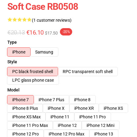
Soft Case RB0508
(1 customer reviews)
€20.13
€16.10
-20%
$17.50
Type
iPhone
Samsung
Style
PC black frosted shell
RPC transparent soft shell
LPC glass phone case
Model
iPhone 7
iPhone 7 Plus
iPhone 8
iPhone 8 Plus
iPhone X
iPhone XR
iPhone XS
iPhone XS Max
iPhone 11
iPhone 11 Pro
iPhone 11 Pro Max
iPhone 12
iPhone 12 Mini
iPhone 12 Pro
iPhone 12 Pro Max
iPhone 13