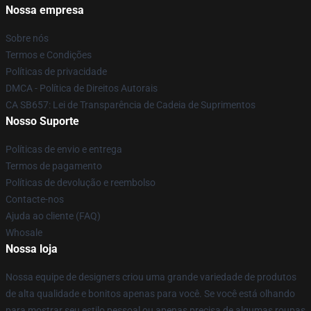
Nossa empresa
Sobre nós
Termos e Condições
Políticas de privacidade
DMCA - Política de Direitos Autorais
CA SB657: Lei de Transparência de Cadeia de Suprimentos
Nosso Suporte
Políticas de envio e entrega
Termos de pagamento
Políticas de devolução e reembolso
Contacte-nos
Ajuda ao cliente (FAQ)
Whosale
Nossa loja
Nossa equipe de designers criou uma grande variedade de produtos
de alta qualidade e bonitos apenas para você. Se você está olhando
para mostrar seu estilo pessoal ou apenas precisa de algumas roupas