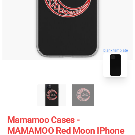
blank template
Mamamoo Cases -
MAMAMOO Red Moon IPhone