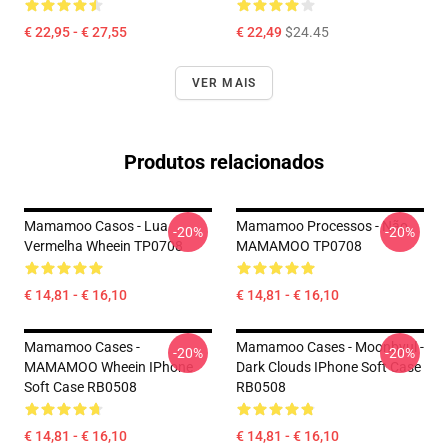
€ 22,95 - € 27,55
€ 22,49
$24.45
VER MAIS
Produtos relacionados
Mamamoo Casos - Lua
Mamamoo Processos - Não.
-20%
-20%
Vermelha Wheein TP0708
MAMAMOO TP0708
€ 14,81 - € 16,10
€ 14,81 - € 16,10
Mamamoo Cases -
Mamamoo Cases - Moonbyul -
-20%
-20%
MAMAMOO Wheein IPhone
Dark Clouds IPhone Soft Case
Soft Case RB0508
RB0508
€ 14,81 - € 16,10
€ 14,81 - € 16,10