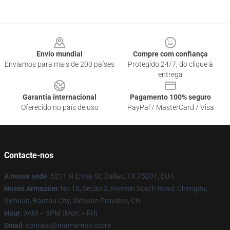
Footer
Envio mundial
Compre com confiança
Enviamos para mais de 200 países
Protegido 24/7, do clique à
entrega
Garantia internacional
Pagamento 100% seguro
Oferecido no país de uso
PayPal / MasterCard / Visa
Contacte-nos
A nossa sede
: 5211 N Ervay St, Dallas, TX 75201, EUA
Nosso Armazém
: No 18, Seção 2, Renmin South Road, Chengdu,
Sichuan, Baotou City, Sichuan Province, CN
Hour
: 9AM – 5PM (Mon – Fri)
Email
: contato@mamamoo.store