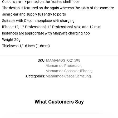
Colours are ink printed on the frosted shell floor
The design is featured on the again whereas the sides of the case are
semi clear and supply full entry to ports
Suitable with Qi-commonplace wi-fi charging
iPhone 12, 12 Professional, 12 Professional Max, and 12 mini
instances are appropriate with MagSafe charging, too
Weight 26g
Thickness 1/16 inch (1.6mm)
SKU
:
MAMAMOSTO21598
Mamamoo Processos
,
Mamamoo Casos de iPhone
,
Categorias
:
Mamamoo Casos Samsung
,
What Customers Say