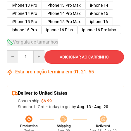
iPhone 13 Pro
iPhone 13 Pro Max
iPhone 14
iPhone 14 Pro
iPhone 14 Pro Max
iPhone 15
iPhone 15 Pro
iPhone 15 Pro Max
iphone 16
iphone 16 Pro
iphone 16 Plus
iphone 16 Pro Max
Ver guia de tamanhos
Quantity
ADICIONAR AO CARRINHO
Esta promoção termina em
01
:
21
:
54
Deliver to United States
Cost to ship:
$6.99
Standard - Order today to get by
Aug. 13 - Aug. 20
Production
Shipping
Delivered
Today
Aug. 09
Aug. 13 - Aug. 20