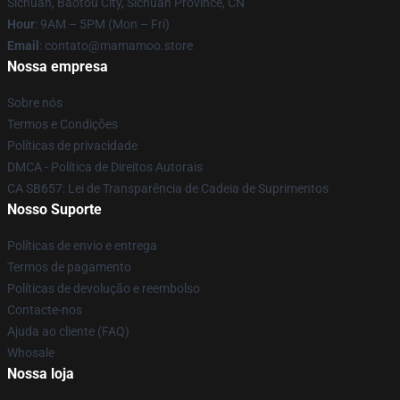
Sichuan, Baotou City, Sichuan Province, CN
Hour
: 9AM – 5PM (Mon – Fri)
Email
: contato@mamamoo.store
Nossa empresa
Sobre nós
Termos e Condições
Políticas de privacidade
DMCA - Política de Direitos Autorais
CA SB657: Lei de Transparência de Cadeia de Suprimentos
Nosso Suporte
Políticas de envio e entrega
Termos de pagamento
Políticas de devolução e reembolso
Contacte-nos
Ajuda ao cliente (FAQ)
Whosale
Nossa loja