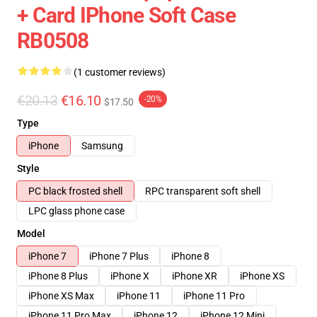
+ Card IPhone Soft Case
RB0508
(1 customer reviews)
€20.13
€16.10
-20%
$17.50
Type
iPhone
Samsung
Style
PC black frosted shell
RPC transparent soft shell
LPC glass phone case
Model
iPhone 7
iPhone 7 Plus
iPhone 8
iPhone 8 Plus
iPhone X
iPhone XR
iPhone XS
iPhone XS Max
iPhone 11
iPhone 11 Pro
iPhone 11 Pro Max
iPhone 12
iPhone 12 Mini