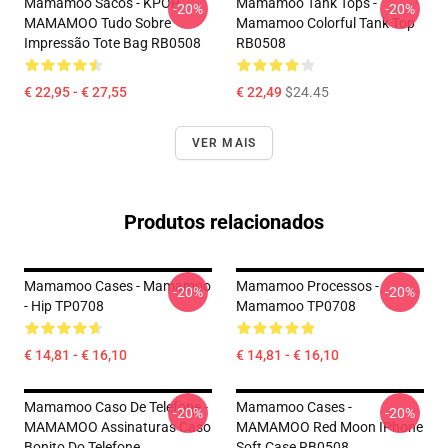
Mamamoo Sacos - KPOP
Mamamoo Tank Tops -
-20%
-20%
MAMAMOO Tudo Sobre
Mamamoo Colorful Tank Top
Impressão Tote Bag RB0508
RB0508
€ 22,95 - € 27,55
€ 22,49
$24.45
VER MAIS
Produtos relacionados
Mamamoo Cases - Mamamoo
Mamamoo Processos -
-20%
-20%
- Hip TP0708
Mamamoo TP0708
€ 14,81 - € 16,10
€ 14,81 - € 16,10
Mamamoo Caso De Telefone -
Mamamoo Cases -
-20%
-20%
MAMAMOO Assinaturas Caso
MAMAMOO Red Moon IPhone
Bonito Do Telefone
Soft Case RB0508