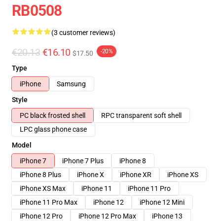
RB0508
(3 customer reviews)
€20.13
€16.10
-20%
$17.50
Type
iPhone
Samsung
Style
PC black frosted shell
RPC transparent soft shell
LPC glass phone case
Model
iPhone 7
iPhone 7 Plus
iPhone 8
iPhone 8 Plus
iPhone X
iPhone XR
iPhone XS
iPhone XS Max
iPhone 11
iPhone 11 Pro
iPhone 11 Pro Max
iPhone 12
iPhone 12 Mini
iPhone 12 Pro
iPhone 12 Pro Max
iPhone 13