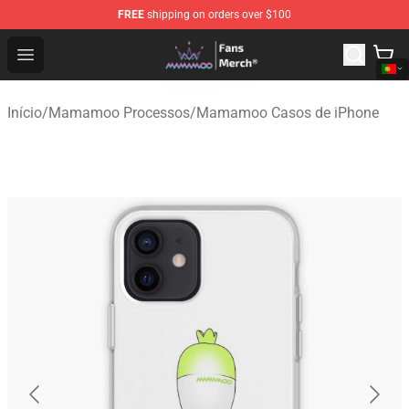
FREE
shipping on orders over $100
Mamamoo Store - Official Mamamoo Merchandise Shop
Open menu
Início
/
Mamamoo Processos
/
Mamamoo Casos de iPhone