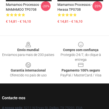
Mamamoo Processos - Não.
Mamamoo Processos -
-20%
-20%
MAMAMOO TP0708
Hwasa TP0708
€ 14,81 - € 16,10
€ 14,81 - € 16,10
Footer
Envio mundial
Compre com confiança
Enviamos para mais de 200 países
Protegido 24/7, do clique à
entrega
Garantia internacional
Pagamento 100% seguro
Oferecido no país de uso
PayPal / MasterCard / Visa
Contacte-nos
A nossa sede
: 5211 N Ervay St, Dallas, TX 75201, EUA