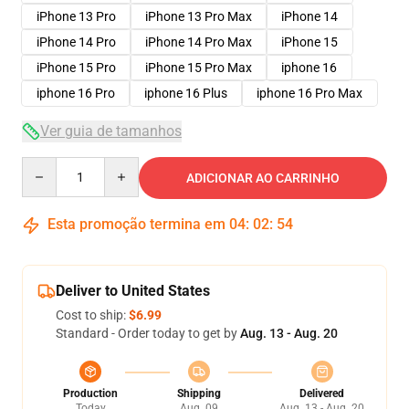
iPhone 13 Pro
iPhone 13 Pro Max
iPhone 14
iPhone 14 Pro
iPhone 14 Pro Max
iPhone 15
iPhone 15 Pro
iPhone 15 Pro Max
iphone 16
iphone 16 Pro
iphone 16 Plus
iphone 16 Pro Max
Ver guia de tamanhos
Quantity
ADICIONAR AO CARRINHO
Esta promoção termina em
04
:
02
:
53
Deliver to United States
Cost to ship:
$6.99
Standard - Order today to get by
Aug. 13 - Aug. 20
Production
Shipping
Delivered
Today
Aug. 09
Aug. 13 - Aug. 20