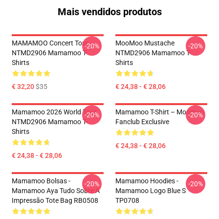
Mais vendidos produtos
MAMAMOO Concert Tour
MooMoo Mustache
-20%
-20%
NTMD2906 Mamamoo T-
NTMD2906 Mamamoo T-
Shirts
Shirts
€ 32,20
$35
€ 24,38 - € 28,06
Mamamoo 2026 World Tour
Mamamoo T-Shirt – Moomoo
-20%
-20%
NTMD2906 Mamamoo T-
Fanclub Exclusive
Shirts
€ 24,38 - € 28,06
€ 24,38 - € 28,06
Mamamoo Bolsas -
Mamamoo Hoodies -
-20%
-20%
Mamamoo Aya Tudo Sobre A
Mamamoo Logo Blue S
Impressão Tote Bag RB0508
TP0708