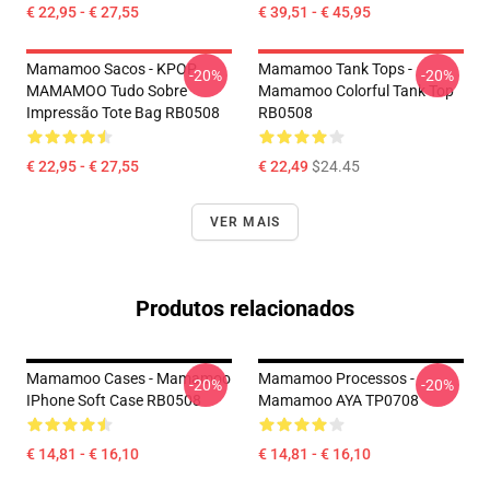
€ 22,95 - € 27,55
€ 39,51 - € 45,95
Mamamoo Sacos - KPOP
Mamamoo Tank Tops -
-20%
-20%
MAMAMOO Tudo Sobre
Mamamoo Colorful Tank Top
Impressão Tote Bag RB0508
RB0508
€ 22,95 - € 27,55
€ 22,49
$24.45
VER MAIS
Produtos relacionados
Mamamoo Cases - Mamamoo
Mamamoo Processos -
-20%
-20%
IPhone Soft Case RB0508
Mamamoo AYA TP0708
€ 14,81 - € 16,10
€ 14,81 - € 16,10