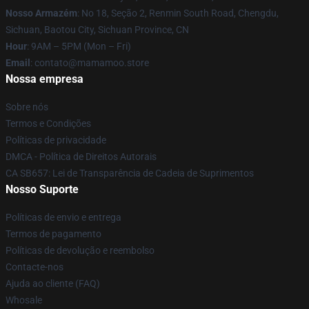
Nosso Armazém
: No 18, Seção 2, Renmin South Road, Chengdu,
Sichuan, Baotou City, Sichuan Province, CN
Hour
: 9AM – 5PM (Mon – Fri)
Email
: contato@mamamoo.store
Nossa empresa
Sobre nós
Termos e Condições
Políticas de privacidade
DMCA - Política de Direitos Autorais
CA SB657: Lei de Transparência de Cadeia de Suprimentos
Nosso Suporte
Políticas de envio e entrega
Termos de pagamento
Políticas de devolução e reembolso
Contacte-nos
Ajuda ao cliente (FAQ)
Whosale