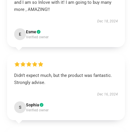
and I am so Inlove with it! I am going to buy many
more , AMAZING!!
Dec 18, 2024
Esme
E
Verified owner
Didn’t expect much, but the product was fantastic.
Strongly advise.
Dec 16, 2024
Sophia
S
Verified owner