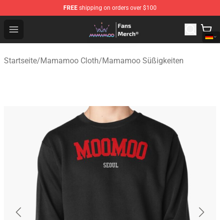
FREE
shipping on orders over $100
Mamamoo Store - Official Mamamoo Merchandise Shop
Open menu
Startseite
/
Mamamoo Cloth
/
Mamamoo Süßigkeiten