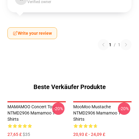
Verified owner
Write your review
1
/
1
Beste Verkäufer Produkte
MAMAMOO Concert Tour
MooMoo Mustache
-20%
-20%
NTMD2906 Mamamoo T-
NTMD2906 Mamamoo T-
Shirts
Shirts
27,65 £
$35
20,93 £ - 24,09 £