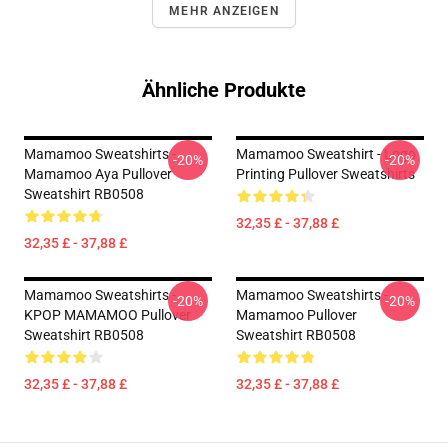
MEHR ANZEIGEN
Ähnliche Produkte
Mamamoo Sweatshirts -
Mamamoo Sweatshirt - Logo
-20%
-20%
Mamamoo Aya Pullover
Printing Pullover Sweatshirts
Sweatshirt RB0508
32,35 £ - 37,88 £
32,35 £ - 37,88 £
Mamamoo Sweatshirts -
Mamamoo Sweatshirts -
-20%
-20%
KPOP MAMAMOO Pullover
Mamamoo Pullover
Sweatshirt RB0508
Sweatshirt RB0508
32,35 £ - 37,88 £
32,35 £ - 37,88 £