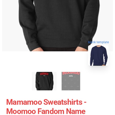
blank template
Mamamoo Sweatshirts -
Moomoo Fandom Name