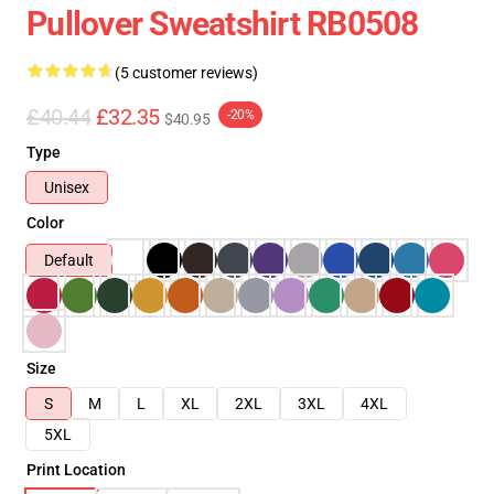
Pullover Sweatshirt RB0508
(5 customer reviews)
£40.44
£32.35
-20%
$40.95
Type
Unisex
Color
Default
Size
S
M
L
XL
2XL
3XL
4XL
5XL
Print Location