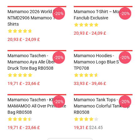
Mamamoo 2026 World Tour
Mamamoo T-Shirt – Moomoo
-20%
-20%
NTMD2906 Mamamoo T-
Fanclub Exclusive
Shirts
20,93 £ - 24,09 £
20,93 £ - 24,09 £
Mamamoo Taschen -
Mamamoo Hoodies -
-20%
-20%
Mamamoo Aya Alle Über
Mamamoo Logo Blue S
Druck Tote Bag RB0508
TP0708
19,71 £ - 23,66 £
33,93 £ - 39,46 £
Mamamoo Taschen - KPOP
Mamamoo Tank Tops -
-20%
-20%
MAMAMOO All Over Print Tote
Mamamoo Colorful Tank Top
Bag RB0508
RB0508
19,71 £ - 23,66 £
19,31 £
$24.45