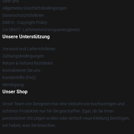
Über uns
Allgemeine Geschäftsbedingungen
Datenschutzrichtlinien
DMCA - Copyright Policy
CA SB657: Lieferkettentransparenzgesetz
Unsere Unterstützung
Versand und Lieferrichtlinien
Zahlungsbedingungen
Return & Refund Richtlinien
Kontaktieren Sie uns
Kundenhilfe (FAQ)
Werdegang
Unser Shop
Unser Team von Designern hat eine Vielzahl von hochwertigen und
schönen Produkten nur für Sie geschaffen. Egal, ob Sie Ihren
persönlichen Stil zeigen wollen oder einfach neue Kleidung benötigen,
wir haben, was Sie brauchen.