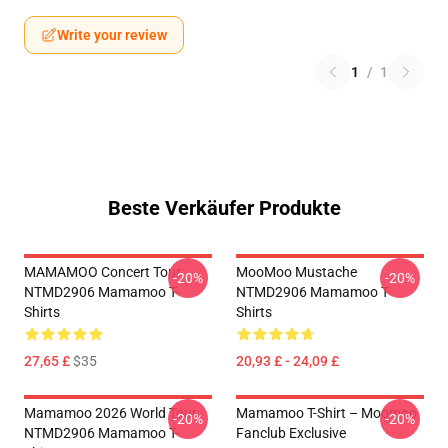
Write your review
1
/
1
Beste Verkäufer Produkte
MAMAMOO Concert Tour
MooMoo Mustache
-20%
-20%
NTMD2906 Mamamoo T-
NTMD2906 Mamamoo T-
Shirts
Shirts
27,65 £
$35
20,93 £ - 24,09 £
Mamamoo 2026 World Tour
Mamamoo T-Shirt – Moomoo
-20%
-20%
NTMD2906 Mamamoo T-
Fanclub Exclusive