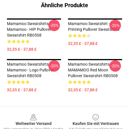
Ähnliche Produkte
Mamamoo Sweatshirts -
Mamamoo Sweatshirt - Logo
-20%
-20%
Mamamoo - HIP Pullover
Printing Pullover Sweatshirts
Sweatshirt RB0508
32,35 £ - 37,88 £
32,35 £ - 37,88 £
Mamamoo Sweatshirts -
Mamamoo Sweatshirts -
-20%
-20%
Mamamoo - Logo Pullover
MAMAMOO Red Moon
Sweatshirt RB0508
Pullover Sweatshirt RB0508
32,35 £ - 37,88 £
32,35 £ - 37,88 £
Footer
Weltweiter Versand
Kaufen Sie mit Vertrauen