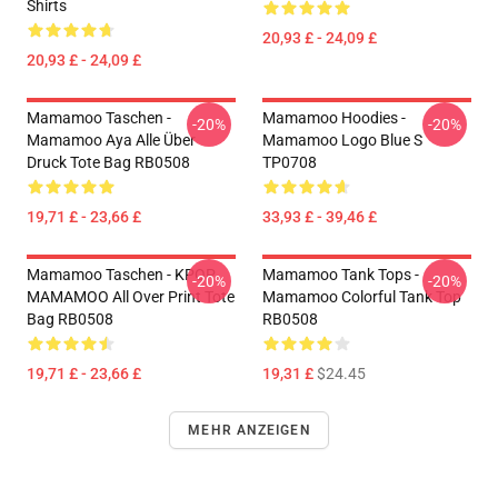
Shirts
20,93 £ - 24,09 £
20,93 £ - 24,09 £
Mamamoo Taschen -
Mamamoo Hoodies -
-20%
-20%
Mamamoo Aya Alle Über
Mamamoo Logo Blue S
Druck Tote Bag RB0508
TP0708
19,71 £ - 23,66 £
33,93 £ - 39,46 £
Mamamoo Taschen - KPOP
Mamamoo Tank Tops -
-20%
-20%
MAMAMOO All Over Print Tote
Mamamoo Colorful Tank Top
Bag RB0508
RB0508
19,71 £ - 23,66 £
19,31 £
$24.45
MEHR ANZEIGEN