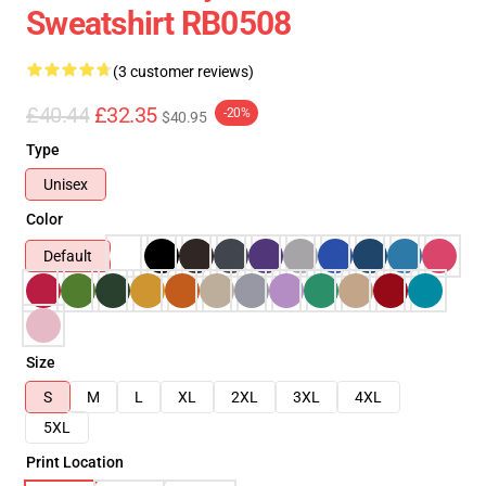
Sweatshirt RB0508
(3 customer reviews)
£40.44
£32.35
-20%
$40.95
Type
Unisex
Color
Default
Size
S
M
L
XL
2XL
3XL
4XL
5XL
Print Location