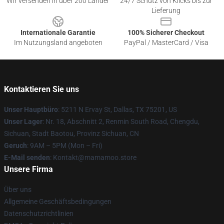
Wir versenden in über 200 Länder
24/7 Schutz von Klicks bis zur
Lieferung
Internationale Garantie
100% Sicherer Checkout
Im Nutzungsland angeboten
PayPal / MasterCard / Visa
Kontaktieren Sie uns
Unser Hauptbüro
: 5211 N Ervay St, Dallas, TX 75201, US
Unser Lager
: Nr. 18, Abschnitt 2, Renmin South Road, Chengdu,
Sichuan, Stadt Baotou, Provinz Sichuan, CN
Geruch
: 9AM – 5PM (Mon – Fri)
E-Mail senden
: Kontakt@mamamoo.store
Unsere Firma
Über uns
Allgemeine Geschäftsbedingungen
Datenschutzrichtlinien