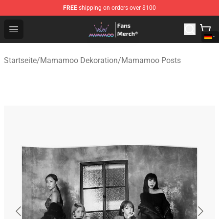
FREE
shipping on orders over $100
Mamamoo Store - Official Mamamoo Merchandise Shop
Open menu
Startseite
/
Mamamoo Dekoration
/
Mamamoo Posts