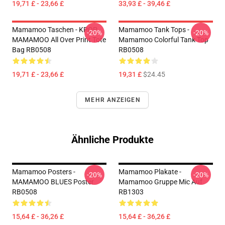
19,71 £ - 23,66 £
33,93 £ - 39,46 £
Mamamoo Taschen - KPOP
Mamamoo Tank Tops -
-20%
-20%
MAMAMOO All Over Print Tote
Mamamoo Colorful Tank Top
Bag RB0508
RB0508
19,71 £ - 23,66 £
19,31 £
$24.45
MEHR ANZEIGEN
Ähnliche Produkte
Mamamoo Posters -
Mamamoo Plakate -
-20%
-20%
MAMAMOO BLUES Poster
Mamamoo Gruppe Mic Auf
RB0508
RB1303
15,64 £ - 36,26 £
15,64 £ - 36,26 £