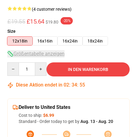
(4 customer reviews)
£19.55
£15.64
-20%
$19.80
Size
12x18in
16x16in
16x24in
18x24in
Größentabelle anzeigen
Quantity
IN DEN WARENKORB
Diese Aktion endet in
02
:
34
:
54
Deliver to United States
Cost to ship:
$6.99
Standard - Order today to get by
Aug. 13 - Aug. 20