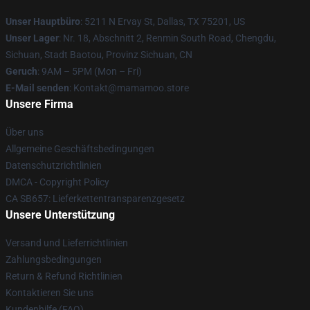
Unser Hauptbüro
: 5211 N Ervay St, Dallas, TX 75201, US
Unser Lager
: Nr. 18, Abschnitt 2, Renmin South Road, Chengdu,
Sichuan, Stadt Baotou, Provinz Sichuan, CN
Geruch
: 9AM – 5PM (Mon – Fri)
E-Mail senden
: Kontakt@mamamoo.store
Unsere Firma
Über uns
Allgemeine Geschäftsbedingungen
Datenschutzrichtlinien
DMCA - Copyright Policy
CA SB657: Lieferkettentransparenzgesetz
Unsere Unterstützung
Versand und Lieferrichtlinien
Zahlungsbedingungen
Return & Refund Richtlinien
Kontaktieren Sie uns
Kundenhilfe (FAQ)