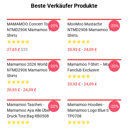
Beste Verkäufer Produkte
MAMAMOO Concert Tour
MooMoo Mustache
-20%
-20%
NTMD2906 Mamamoo T-
NTMD2906 Mamamoo T-
Shirts
Shirts
27,65 £
$35
20,93 £ - 24,09 £
Mamamoo 2026 World Tour
Mamamoo T-Shirt – Moomoo
-20%
-20%
NTMD2906 Mamamoo T-
Fanclub Exclusive
Shirts
20,93 £ - 24,09 £
20,93 £ - 24,09 £
Mamamoo Taschen -
Mamamoo Hoodies -
-20%
-20%
Mamamoo Aya Alle Über
Mamamoo Logo Blue S
Druck Tote Bag RB0508
TP0708