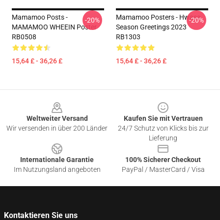
Mamamoo Posts -
Mamamoo Posters - Hwasa
-20%
-20%
MAMAMOO WHEEIN Poster
Season Greetings 2023
RB0508
RB1303
15,64 £ - 36,26 £
15,64 £ - 36,26 £
Footer
Weltweiter Versand
Kaufen Sie mit Vertrauen
Wir versenden in über 200 Länder
24/7 Schutz von Klicks bis zur
Lieferung
Internationale Garantie
100% Sicherer Checkout
Im Nutzungsland angeboten
PayPal / MasterCard / Visa
Kontaktieren Sie uns