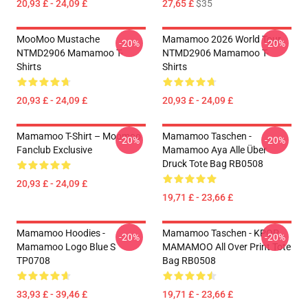
20,93 £ - 24,09 £
27,65 £
$35
MooMoo Mustache
Mamamoo 2026 World Tour
-20%
-20%
NTMD2906 Mamamoo T-
NTMD2906 Mamamoo T-
Shirts
Shirts
20,93 £ - 24,09 £
20,93 £ - 24,09 £
Mamamoo T-Shirt – Moomoo
Mamamoo Taschen -
-20%
-20%
Fanclub Exclusive
Mamamoo Aya Alle Über
Druck Tote Bag RB0508
20,93 £ - 24,09 £
19,71 £ - 23,66 £
Mamamoo Hoodies -
Mamamoo Taschen - KPOP
-20%
-20%
Mamamoo Logo Blue S
MAMAMOO All Over Print Tote
TP0708
Bag RB0508
33,93 £ - 39,46 £
19,71 £ - 23,66 £