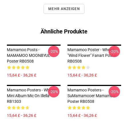
MEHR ANZEIGEN
Ähnliche Produkte
Mamamoo Posts -
Mamamoo Poster - Wheein
-20%
-20%
MAMAMOO MOONBYUL
"Wind Flower" Fanart Poster
Poster RB0508
RB0508
15,64 £ - 36,26 £
15,64 £ - 36,26 £
Mamamoo Posters - Wheein
Mamamoo Posters -
-20%
-20%
Mini Album Mic On Illella
SuMamamooer Mamamoo
RB1303
Poster RB0508
15,64 £ - 36,26 £
15,64 £ - 36,26 £