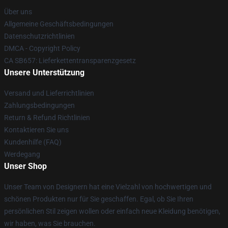
Über uns
Allgemeine Geschäftsbedingungen
Datenschutzrichtlinien
DMCA - Copyright Policy
CA SB657: Lieferkettentransparenzgesetz
Unsere Unterstützung
Versand und Lieferrichtlinien
Zahlungsbedingungen
Return & Refund Richtlinien
Kontaktieren Sie uns
Kundenhilfe (FAQ)
Werdegang
Unser Shop
Unser Team von Designern hat eine Vielzahl von hochwertigen und
schönen Produkten nur für Sie geschaffen. Egal, ob Sie Ihren
persönlichen Stil zeigen wollen oder einfach neue Kleidung benötigen,
wir haben, was Sie brauchen.