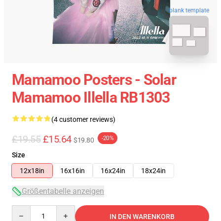
blank template
Mamamoo Posters - Solar
Mamamoo Illella RB1303
(4 customer reviews)
£19.55
£15.64
-20%
$19.80
Size
12x18in
16x16in
16x24in
18x24in
Größentabelle anzeigen
Quantity
IN DEN WARENKORB