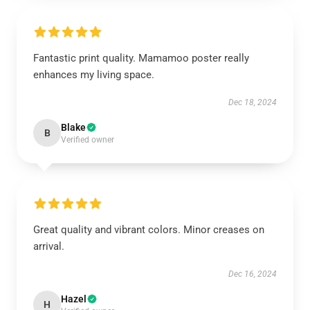
Fantastic print quality. Mamamoo poster really
enhances my living space.
Dec 18, 2024
Blake
B
Verified owner
Great quality and vibrant colors. Minor creases on
arrival.
Dec 16, 2024
Hazel
H