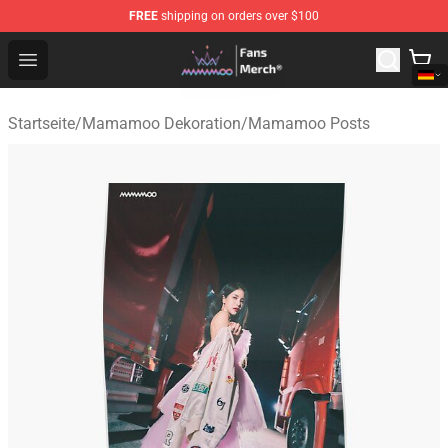
FREE
shipping on orders over $100
Mamamoo Store - Official Mamamoo Merchandise Shop
Open menu
Startseite
/
Mamamoo Dekoration
/
Mamamoo Posts