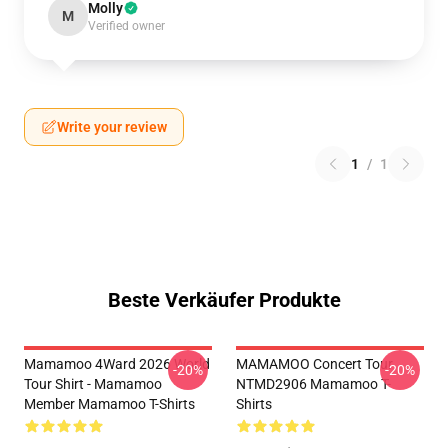
Molly
M
Verified owner
Write your review
1
/
1
Beste Verkäufer Produkte
Mamamoo 4Ward 2026 World
MAMAMOO Concert Tour
-20%
-20%
Tour Shirt - Mamamoo
NTMD2906 Mamamoo T-
Member Mamamoo T-Shirts
Shirts