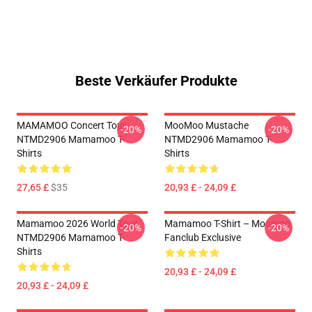
Beste Verkäufer Produkte
MAMAMOO Concert Tour
MooMoo Mustache
-20%
-20%
NTMD2906 Mamamoo T-
NTMD2906 Mamamoo T-
Shirts
Shirts
27,65 £
$35
20,93 £ - 24,09 £
Mamamoo 2026 World Tour
Mamamoo T-Shirt – Moomoo
-20%
-20%
NTMD2906 Mamamoo T-
Fanclub Exclusive
Shirts
20,93 £ - 24,09 £
20,93 £ - 24,09 £