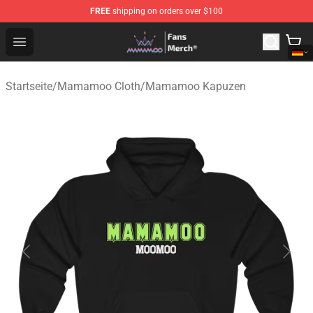
FREE
shipping on orders over $100
Mamamoo Store - Official Mamamoo Merchandise Shop
Open menu
Startseite
/
Mamamoo Cloth
/
Mamamoo Kapuzen