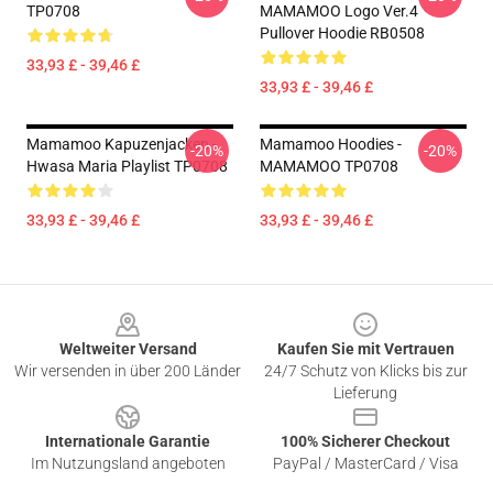
TP0708
MAMAMOO Logo Ver.4
Pullover Hoodie RB0508
33,93 £ - 39,46 £
33,93 £ - 39,46 £
Mamamoo Kapuzenjacken -
Mamamoo Hoodies -
-20%
-20%
Hwasa Maria Playlist TP0708
MAMAMOO TP0708
33,93 £ - 39,46 £
33,93 £ - 39,46 £
Footer
Weltweiter Versand
Kaufen Sie mit Vertrauen
Wir versenden in über 200 Länder
24/7 Schutz von Klicks bis zur
Lieferung
Internationale Garantie
100% Sicherer Checkout
Im Nutzungsland angeboten
PayPal / MasterCard / Visa