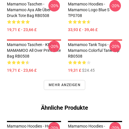
Mamamoo Taschen -
Mamamoo Hoodies -
-20%
-20%
Mamamoo Aya Alle Über
Mamamoo Logo Blue S
Druck Tote Bag RB0508
TP0708
19,71 £ - 23,66 £
33,93 £ - 39,46 £
Mamamoo Taschen - KPOP
Mamamoo Tank Tops -
-20%
-20%
MAMAMOO All Over Print Tote
Mamamoo Colorful Tank Top
Bag RB0508
RB0508
19,71 £ - 23,66 £
19,31 £
$24.45
MEHR ANZEIGEN
Ähnliche Produkte
Mamamoo Hoodies - Hwasa
Mamamoo Hoodies -
-20%
-20%