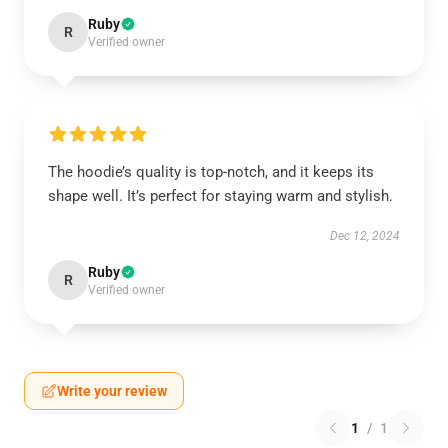
Ruby
R
Verified owner
The hoodie’s quality is top-notch, and it keeps its
shape well. It’s perfect for staying warm and stylish.
Dec 12, 2024
Ruby
R
Verified owner
Write your review
1
/
1