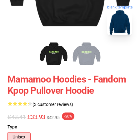
blank template
Mamamoo Hoodies - Fandom
Kpop Pullover Hoodie
(3 customer reviews)
£42.41
£33.93
-20%
$42.95
Type
Unisex