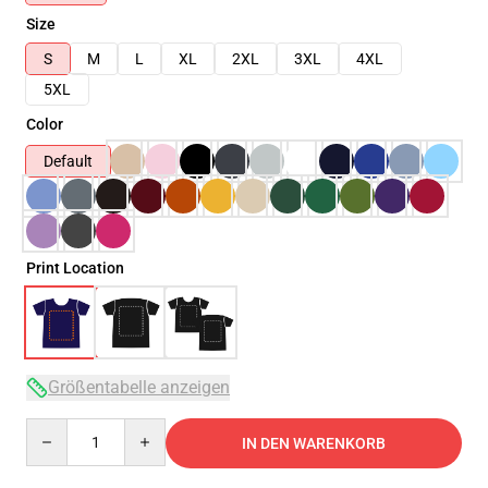
Size
S
M
L
XL
2XL
3XL
4XL
5XL
Color
Default
Print Location
Größentabelle anzeigen
Quantity
IN DEN WARENKORB