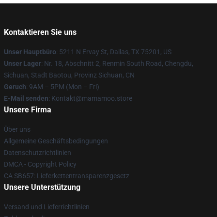
Kontaktieren Sie uns
Unser Hauptbüro
: 5211 N Ervay St, Dallas, TX 75201, US
Unser Lager
: Nr. 18, Abschnitt 2, Renmin South Road, Chengdu,
Sichuan, Stadt Baotou, Provinz Sichuan, CN
Geruch
: 9AM – 5PM (Mon – Fri)
E-Mail senden
: Kontakt@mamamoo.store
Unsere Firma
Über uns
Allgemeine Geschäftsbedingungen
Datenschutzrichtlinien
DMCA - Copyright Policy
CA SB657: Lieferkettentransparenzgesetz
Unsere Unterstützung
Versand und Lieferrichtlinien