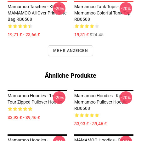
Mamamoo Taschen - KPOP
Mamamoo Tank Tops -
-20%
-20%
MAMAMOO All Over Print Tote
Mamamoo Colorful Tank Top
Bag RB0508
RB0508
19,71 £ - 23,66 £
19,31 £
$24.45
MEHR ANZEIGEN
Ähnliche Produkte
Mamamoo Hoodies - 1mycon
Mamamoo Hoodies - Kpop
-20%
-20%
Tour Zipped Pullover Hoodie
Mamamoo Pullover Hoodie
RB0508
33,93 £ - 39,46 £
33,93 £ - 39,46 £
Mamamoo Hoodies -
MAMAMOO Hoodies - Casual