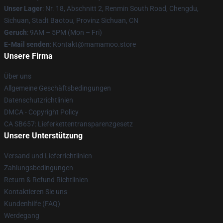
Unser Lager
: Nr. 18, Abschnitt 2, Renmin South Road, Chengdu,
Sichuan, Stadt Baotou, Provinz Sichuan, CN
Geruch
: 9AM – 5PM (Mon – Fri)
E-Mail senden
: Kontakt@mamamoo.store
Unsere Firma
Über uns
Allgemeine Geschäftsbedingungen
Datenschutzrichtlinien
DMCA - Copyright Policy
CA SB657: Lieferkettentransparenzgesetz
Unsere Unterstützung
Versand und Lieferrichtlinien
Zahlungsbedingungen
Return & Refund Richtlinien
Kontaktieren Sie uns
Kundenhilfe (FAQ)
Werdegang