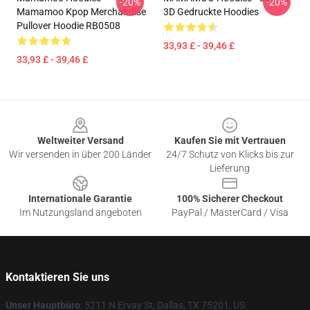
-20%
-20%
Mamamoo Kpop Merchandise
3D Gedruckte Hoodies
Pullover Hoodie RB0508
33,93 £ - 39,46 £
33,93 £ - 39,46 £
Footer
Weltweiter Versand
Kaufen Sie mit Vertrauen
Wir versenden in über 200 Länder
24/7 Schutz von Klicks bis zur
Lieferung
Internationale Garantie
100% Sicherer Checkout
Im Nutzungsland angeboten
PayPal / MasterCard / Visa
Kontaktieren Sie uns
Unser Hauptbüro
: 5211 N Ervay St, Dallas, TX 75201, US