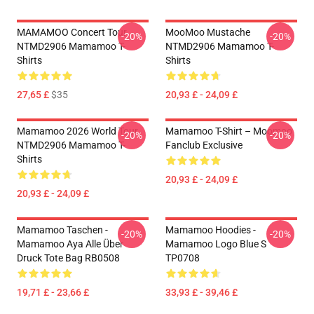
MAMAMOO Concert Tour
MooMoo Mustache
-20%
-20%
NTMD2906 Mamamoo T-
NTMD2906 Mamamoo T-
Shirts
Shirts
27,65 £
$35
20,93 £ - 24,09 £
Mamamoo 2026 World Tour
Mamamoo T-Shirt – Moomoo
-20%
-20%
NTMD2906 Mamamoo T-
Fanclub Exclusive
Shirts
20,93 £ - 24,09 £
20,93 £ - 24,09 £
Mamamoo Taschen -
Mamamoo Hoodies -
-20%
-20%
Mamamoo Aya Alle Über
Mamamoo Logo Blue S
Druck Tote Bag RB0508
TP0708
19,71 £ - 23,66 £
33,93 £ - 39,46 £