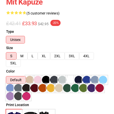
Mit Kapuze
(5 customer reviews)
£42.41
£33.93
-20%
$42.95
Type
Unisex
Size
S
M
L
XL
2XL
3XL
4XL
5XL
Color
Default
Print Location