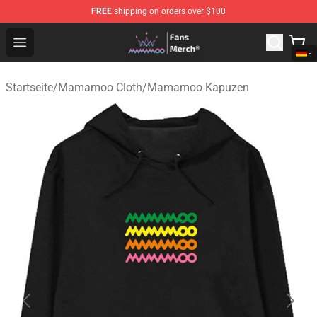
FREE
shipping on orders over $100
Mamamoo Store - Official Mamamoo Merchandise Shop
Open menu
Startseite
/
Mamamoo Cloth
/
Mamamoo Kapuzen