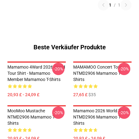
1
/
1
Beste Verkäufer Produkte
Mamamoo 4Ward 2026 World
MAMAMOO Concert Tour
-20%
-20%
Tour Shirt - Mamamoo
NTMD2906 Mamamoo T-
Member Mamamoo T-Shirts
Shirts
20,93 £ - 24,09 £
27,65 £
$35
MooMoo Mustache
Mamamoo 2026 World Tour
-20%
-20%
NTMD2906 Mamamoo T-
NTMD2906 Mamamoo T-
Shirts
Shirts
20,93 £ - 24,09 £
20,93 £ - 24,09 £