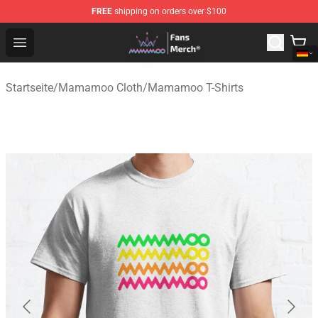
FREE
shipping on orders over $100
Mamamoo Store - Official Mamamoo Merchandise Shop
Open menu
Startseite
/
Mamamoo Cloth
/
Mamamoo T-Shirts