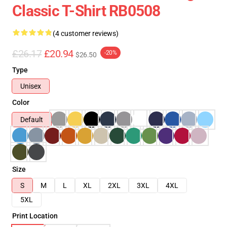
Classic T-Shirt RB0508
(4 customer reviews)
£26.17
£20.94
-20%
$26.50
Type
Unisex
Color
Default
Size
S
M
L
XL
2XL
3XL
4XL
5XL
Print Location