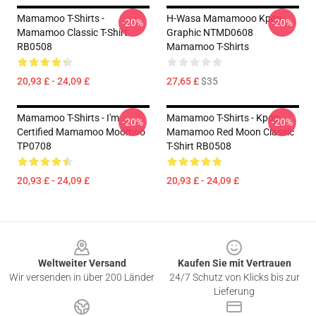
Mamamoo T-Shirts -
H-Wasa Mamamooo Kpop
-20%
-20%
Mamamoo Classic T-Shirt
Graphic NTMD0608
RB0508
Mamamoo T-Shirts
20,93 £ - 24,09 £
27,65 £
$35
Mamamoo T-Shirts - I'm
Mamamoo T-Shirts - Kpop
-20%
-20%
Certified Mamamoo Moomoo
Mamamoo Red Moon Classic
TP0708
T-Shirt RB0508
20,93 £ - 24,09 £
20,93 £ - 24,09 £
Footer
Weltweiter Versand
Kaufen Sie mit Vertrauen
Wir versenden in über 200 Länder
24/7 Schutz von Klicks bis zur
Lieferung