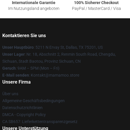
Internationale Garantie
100% Sicherer Checkout
Im Nutzungsland angeboten
PayPal / MasterCard / Visa
Kontaktieren Sie uns
Unser Hauptbüro
: 5211 N Ervay St, Dallas, TX 75201, US
Unser Lager
: Nr. 18, Abschnitt 2, Renmin South Road, Chengdu,
Sichuan, Stadt Baotou, Provinz Sichuan, CN
Geruch
: 9AM – 5PM (Mon – Fri)
E-Mail senden
: Kontakt@mamamoo.store
Unsere Firma
Über uns
Allgemeine Geschäftsbedingungen
Datenschutzrichtlinien
DMCA - Copyright Policy
CA SB657: Lieferkettentransparenzgesetz
Unsere Unterstützung