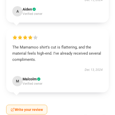
Dec 15, 2024
Aiden
A
Verified owner
The Mamamoo shirt’s cut is flattering, and the
material feels high-end. I’ve already received several
compliments.
Dec 13, 2024
Malcolm
M
Verified owner
Write your review