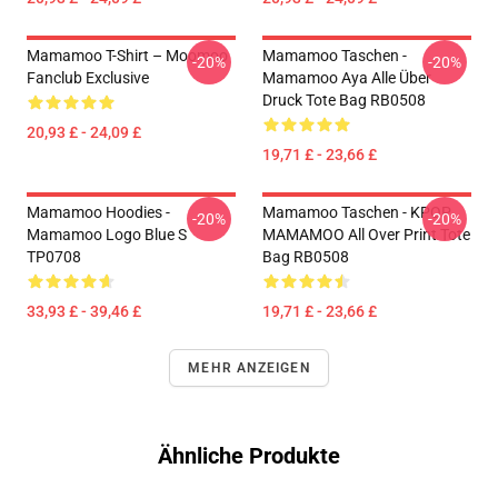
Mamamoo T-Shirt – Moomoo
Mamamoo Taschen -
-20%
-20%
Fanclub Exclusive
Mamamoo Aya Alle Über
Druck Tote Bag RB0508
20,93 £ - 24,09 £
19,71 £ - 23,66 £
Mamamoo Hoodies -
Mamamoo Taschen - KPOP
-20%
-20%
Mamamoo Logo Blue S
MAMAMOO All Over Print Tote
TP0708
Bag RB0508
33,93 £ - 39,46 £
19,71 £ - 23,66 £
MEHR ANZEIGEN
Ähnliche Produkte