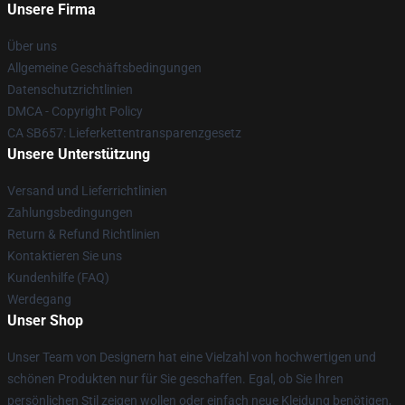
Unsere Firma
Über uns
Allgemeine Geschäftsbedingungen
Datenschutzrichtlinien
DMCA - Copyright Policy
CA SB657: Lieferkettentransparenzgesetz
Unsere Unterstützung
Versand und Lieferrichtlinien
Zahlungsbedingungen
Return & Refund Richtlinien
Kontaktieren Sie uns
Kundenhilfe (FAQ)
Werdegang
Unser Shop
Unser Team von Designern hat eine Vielzahl von hochwertigen und
schönen Produkten nur für Sie geschaffen. Egal, ob Sie Ihren
persönlichen Stil zeigen wollen oder einfach neue Kleidung benötigen,