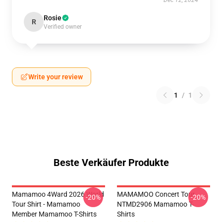
Dec 12, 2024
Rosie
R
Verified owner
Write your review
1
/
1
Beste Verkäufer Produkte
Mamamoo 4Ward 2026 World
MAMAMOO Concert Tour
-20%
-20%
Tour Shirt - Mamamoo
NTMD2906 Mamamoo T-
Member Mamamoo T-Shirts
Shirts