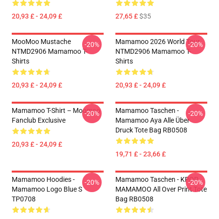
20,93 £ - 24,09 £
27,65 £
$35
MooMoo Mustache
Mamamoo 2026 World Tour
-20%
-20%
NTMD2906 Mamamoo T-
NTMD2906 Mamamoo T-
Shirts
Shirts
20,93 £ - 24,09 £
20,93 £ - 24,09 £
Mamamoo T-Shirt – Moomoo
Mamamoo Taschen -
-20%
-20%
Fanclub Exclusive
Mamamoo Aya Alle Über
Druck Tote Bag RB0508
20,93 £ - 24,09 £
19,71 £ - 23,66 £
Mamamoo Hoodies -
Mamamoo Taschen - KPOP
-20%
-20%
Mamamoo Logo Blue S
MAMAMOO All Over Print Tote
TP0708
Bag RB0508