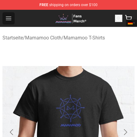
FREE
shipping on orders over $100
Mamamoo Store - Official Mamamoo Merchandise Shop
Open menu
Startseite
/
Mamamoo Cloth
/
Mamamoo T-Shirts