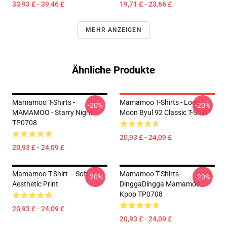
33,93 £ - 39,46 £
19,71 £ - 23,66 £
MEHR ANZEIGEN
Ähnliche Produkte
Mamamoo T-Shirts -
Mamamoo T-Shirts - Logo
-20%
-20%
MAMAMOO - Starry Night
Moon Byul 92 Classic T-Shirt
TP0708
20,93 £ - 24,09 £
20,93 £ - 24,09 £
Mamamoo T-Shirt – Soft
Mamamoo T-Shirts -
-20%
-20%
Aesthetic Print
DinggaDingga Mamamoo
Kpop TP0708
20,93 £ - 24,09 £
20,93 £ - 24,09 £