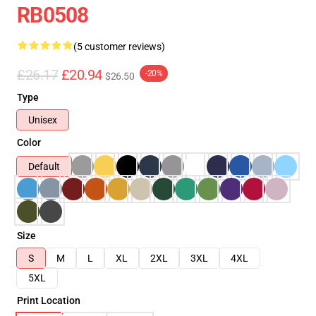
RB0508
(5 customer reviews)
£26.17
£20.94
-20%
$26.50
Type
Unisex
Color
Default
Size
S
M
L
XL
2XL
3XL
4XL
5XL
Print Location