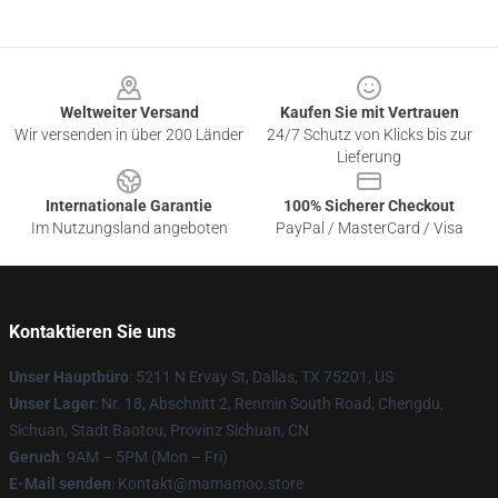
Footer
Weltweiter Versand
Kaufen Sie mit Vertrauen
Wir versenden in über 200 Länder
24/7 Schutz von Klicks bis zur
Lieferung
Internationale Garantie
100% Sicherer Checkout
Im Nutzungsland angeboten
PayPal / MasterCard / Visa
Kontaktieren Sie uns
Unser Hauptbüro
: 5211 N Ervay St, Dallas, TX 75201, US
Unser Lager
: Nr. 18, Abschnitt 2, Renmin South Road, Chengdu,
Sichuan, Stadt Baotou, Provinz Sichuan, CN
Geruch
: 9AM – 5PM (Mon – Fri)
E-Mail senden
: Kontakt@mamamoo.store