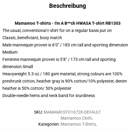
Beschreibung
Mamamoo T-shirts - I'm A B**ch HWASA T-shirt RB1303
The usual, conventional t-shirt for on a regular basis put on
Classic, beneficiant, boxy match
Male mannequin proven is 6’0″ / 183 cm tall and sporting dimension
Medium
Feminine mannequin proven is 5’8″ / 173 cm tall and sporting
dimension Small
Heavyweight 5.3 oz / 180 gsm material, strong colours are 100%
preshrunk cotton, heather gray is 90% cotton/10% polyester, denim
heather is 50% cotton/ 50% polyester
Double-needle hems and neck band for sturdiness
SKU
:
MAMAMOSTO16728-DEFAULT
Mamamoo Cloth
,
Kategorien
:
Mamamoo T-Shirts
,