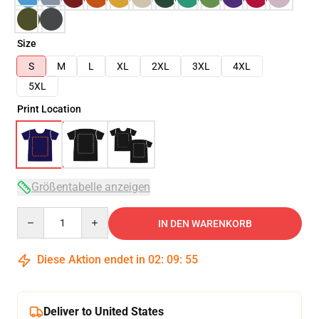
Size
S
M
L
XL
2XL
3XL
4XL
5XL
Print Location
Größentabelle anzeigen
Quantity
IN DEN WARENKORB
Diese Aktion endet in
02
:
09
:
54
Deliver to United States