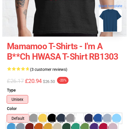
blank template
Mamamoo T-Shirts - I'm A
B**ch HWASA T-Shirt RB1303
(3 customer reviews)
£26.17
£20.94
-20%
$26.50
Type
Unisex
Color
Default