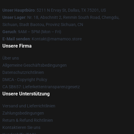
Unser Hauptbüro
: 5211 N Ervay St, Dallas, TX 75201, US
Unser Lager
: Nr. 18, Abschnitt 2, Renmin South Road, Chengdu,
Sichuan, Stadt Baotou, Provinz Sichuan, CN
Geruch
: 9AM – 5PM (Mon – Fri)
E-Mail senden
: Kontakt@mamamoo.store
Unsere Firma
Über uns
Allgemeine Geschäftsbedingungen
Datenschutzrichtlinien
DMCA - Copyright Policy
CA SB657: Lieferkettentransparenzgesetz
Unsere Unterstützung
Versand und Lieferrichtlinien
Zahlungsbedingungen
Return & Refund Richtlinien
Kontaktieren Sie uns