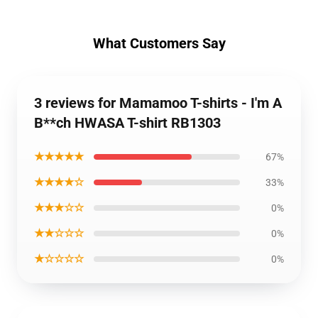
What Customers Say
3 reviews for Mamamoo T-shirts - I'm A
B**ch HWASA T-shirt RB1303
★★★★★
67%
★★★★☆
33%
★★★☆☆
0%
★★☆☆☆
0%
★☆☆☆☆
0%