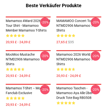
Beste Verkäufer Produkte
Mamamoo 4Ward 2026 World
MAMAMOO Concert Tour
-20%
-20%
Tour Shirt - Mamamoo
NTMD2906 Mamamoo T-
Member Mamamoo T-Shirts
Shirts
20,93 £ - 24,09 £
27,65 £
$35
MooMoo Mustache
Mamamoo 2026 World Tour
-20%
-20%
NTMD2906 Mamamoo T-
NTMD2906 Mamamoo T-
Shirts
Shirts
20,93 £ - 24,09 £
20,93 £ - 24,09 £
Mamamoo T-Shirt – Moomoo
Mamamoo Taschen -
-20%
-20%
Fanclub Exclusive
Mamamoo Aya Alle Über
Druck Tote Bag RB0508
20,93 £ - 24,09 £