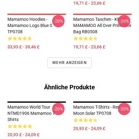
19,71 £ - 23,66 £
Mamamoo Hoodies -
Mamamoo Taschen - KPOP
-20%
-20%
Mamamoo Logo Blue S
MAMAMOO All Over Print Tote
TP0708
Bag RB0508
33,93 £ - 39,46 £
19,71 £ - 23,66 £
MEHR ANZEIGEN
Ähnliche Produkte
Mamamoo World Tour
Mamamoo T-Shirts - Red
-20%
-20%
NTMD1906 Mamamoo T-
Moon Solar TP0708
Shirts
20,93 £ - 24,09 £
20,93 £ - 24,09 £