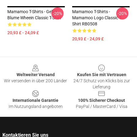
Mamamoo T-Shirts - Gelbe
Mamamoo T-Shirts -
-20%
-20%
Blume Wheein Classic T-Shirt
Mamamoo Logo Classic T-
Shirt RB0508
20,93 £ - 24,09 £
20,93 £ - 24,09 £
Footer
Weltweiter Versand
Kaufen Sie mit Vertrauen
Wir versenden in über 200 Länder
24/7 Schutz von Klicks bis zur
Lieferung
Internationale Garantie
100% Sicherer Checkout
Im Nutzungsland angeboten
PayPal / MasterCard / Visa
Kontaktieren Sie uns