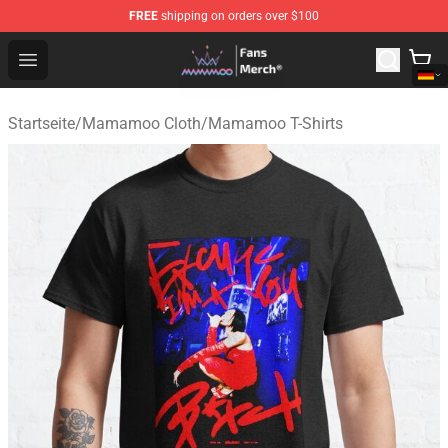
FREE
shipping on orders over $100
Mamamoo Store - Official Mamamoo Merchandise Shop
Open menu
Startseite
/
Mamamoo Cloth
/
Mamamoo T-Shirts