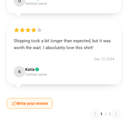
D
Verified owner
Shipping took a bit longer than expected, but it was
worth the wait. I absolutely love this shirt!
Dec 13, 2024
Katie
K
Verified owner
Write your review
1
/
1