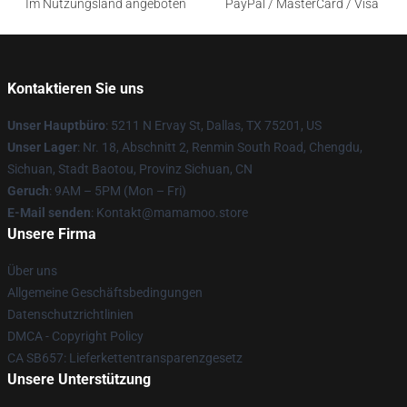
Im Nutzungsland angeboten
PayPal / MasterCard / Visa
Kontaktieren Sie uns
Unser Hauptbüro
: 5211 N Ervay St, Dallas, TX 75201, US
Unser Lager
: Nr. 18, Abschnitt 2, Renmin South Road, Chengdu,
Sichuan, Stadt Baotou, Provinz Sichuan, CN
Geruch
: 9AM – 5PM (Mon – Fri)
E-Mail senden
: Kontakt@mamamoo.store
Unsere Firma
Über uns
Allgemeine Geschäftsbedingungen
Datenschutzrichtlinien
DMCA - Copyright Policy
CA SB657: Lieferkettentransparenzgesetz
Unsere Unterstützung