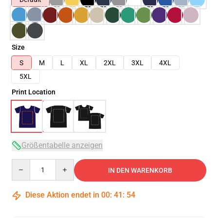
Size
S
M
L
XL
2XL
3XL
4XL
5XL
Print Location
Größentabelle anzeigen
Quantity
IN DEN WARENKORB
Diese Aktion endet in
00
:
41
:
53