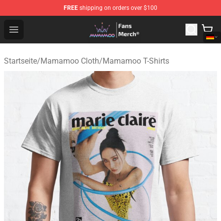
FREE
shipping on orders over $100
Mamamoo Store - Official Mamamoo Merchandise Shop
Open menu
Startseite
/
Mamamoo Cloth
/
Mamamoo T-Shirts