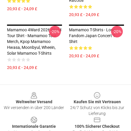
RB0508
20,93 £ - 24,09 £
20,93 £ - 24,09 £
Mamamoo 4Ward 2026 World
Mamamoo T-Shirts - Logo
-20%
-20%
Tour Shirt - Mamamoo Tour
Fandom Japan Concert T-
Merch, Kpop Mamamoo
Shirt
Hwasa, Moonbyul, Wheein,
Solar Mamamoo T-Shirts
20,93 £ - 24,09 £
20,93 £ - 24,09 £
Footer
Weltweiter Versand
Kaufen Sie mit Vertrauen
Wir versenden in über 200 Länder
24/7 Schutz von Klicks bis zur
Lieferung
Internationale Garantie
100% Sicherer Checkout