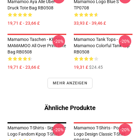
Mamamoo Aya Alle Über
Mamamoo Logo Blue S
Druck Tote Bag RB0508
TP0708
19,71 £ - 23,66 £
33,93 £ - 39,46 £
Mamamoo Taschen - KPOP
Mamamoo Tank Tops -
-20%
-20%
MAMAMOO All Over Print Tote
Mamamoo Colorful Tank Top
Bag RB0508
RB0508
19,71 £ - 23,66 £
19,31 £
$24.45
MEHR ANZEIGEN
Ähnliche Produkte
Mamamoo T-Shirts - Signature
Mamamoo T-Shirts - Poster
-20%
-20%
Logo Fandom Kpop T-Shirt
Logo Design Classic T-Shirt