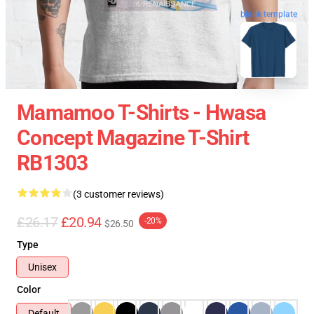
blank template
Mamamoo T-Shirts - Hwasa
Concept Magazine T-Shirt
RB1303
(3 customer reviews)
£26.17
£20.94
-20%
$26.50
Type
Unisex
Color
Default