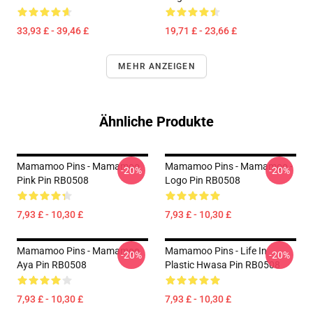
33,93 £ - 39,46 £
19,71 £ - 23,66 £
MEHR ANZEIGEN
Ähnliche Produkte
Mamamoo Pins - Mamamoo
Mamamoo Pins - Mamamoo -
-20%
-20%
Pink Pin RB0508
Logo Pin RB0508
7,93 £ - 10,30 £
7,93 £ - 10,30 £
Mamamoo Pins - Mamamoo
Mamamoo Pins - Life In
-20%
-20%
Aya Pin RB0508
Plastic Hwasa Pin RB0508
7,93 £ - 10,30 £
7,93 £ - 10,30 £