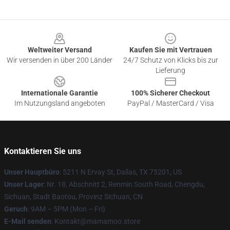
Footer
Weltweiter Versand
Kaufen Sie mit Vertrauen
Wir versenden in über 200 Länder
24/7 Schutz von Klicks bis zur
Lieferung
Internationale Garantie
100% Sicherer Checkout
Im Nutzungsland angeboten
PayPal / MasterCard / Visa
Kontaktieren Sie uns
Unser Hauptbüro
: 5211 N Ervay St, Dallas, TX 75201, US
Unser Lager
: Nr. 18, Abschnitt 2, Renmin South Road, Chengdu,
Sichuan, Stadt Baotou, Provinz Sichuan, CN
Geruch
: 9AM – 5PM (Mon – Fri)
E-Mail senden
: Kontakt@mamamoo.store