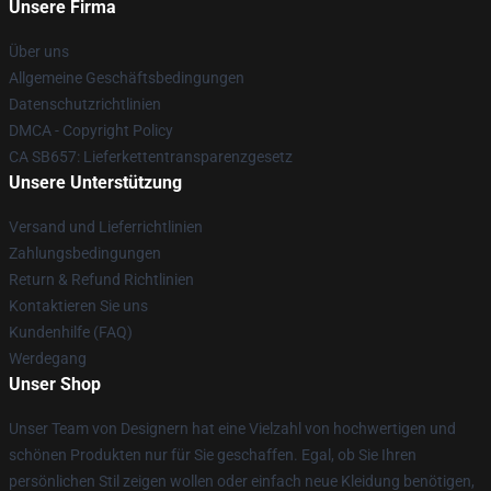
Unsere Firma
Über uns
Allgemeine Geschäftsbedingungen
Datenschutzrichtlinien
DMCA - Copyright Policy
CA SB657: Lieferkettentransparenzgesetz
Unsere Unterstützung
Versand und Lieferrichtlinien
Zahlungsbedingungen
Return & Refund Richtlinien
Kontaktieren Sie uns
Kundenhilfe (FAQ)
Werdegang
Unser Shop
Unser Team von Designern hat eine Vielzahl von hochwertigen und
schönen Produkten nur für Sie geschaffen. Egal, ob Sie Ihren
persönlichen Stil zeigen wollen oder einfach neue Kleidung benötigen,