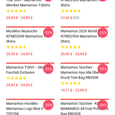
Tour Shirt - Mamamoo
NTMD2906 Mamamoo T-
Member Mamamoo T-Shirts
Shirts
20,93 £ - 24,09 £
27,65 £
$35
MooMoo Mustache
Mamamoo 2026 World Tour
-20%
-20%
NTMD2906 Mamamoo T-
NTMD2906 Mamamoo T-
Shirts
Shirts
20,93 £ - 24,09 £
20,93 £ - 24,09 £
Mamamoo T-Shirt – Moomoo
Mamamoo Taschen -
-20%
-20%
Fanclub Exclusive
Mamamoo Aya Alle Über
Druck Tote Bag RB0508
20,93 £ - 24,09 £
19,71 £ - 23,66 £
Mamamoo Hoodies -
Mamamoo Taschen - KPOP
-20%
-20%
Mamamoo Logo Blue S
MAMAMOO All Over Print Tote
TP0708
Bag RB0508