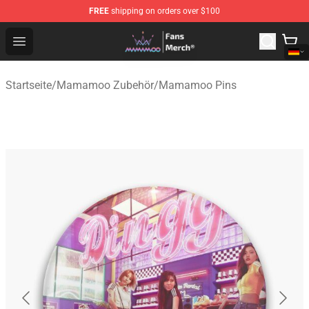
FREE
shipping on orders over $100
Mamamoo Store - Official Mamamoo Merchandise Shop
Open menu
Startseite
/
Mamamoo Zubehör
/
Mamamoo Pins