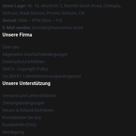
Unser Lager
: Nr. 18, Abschnitt 2, Renmin South Road, Chengdu,
Sichuan, Stadt Baotou, Provinz Sichuan, CN
Geruch
: 9AM – 5PM (Mon – Fri)
E-Mail senden
: Kontakt@mamamoo.store
Unsere Firma
Über uns
Allgemeine Geschäftsbedingungen
Datenschutzrichtlinien
DMCA - Copyright Policy
CA SB657: Lieferkettentransparenzgesetz
Unsere Unterstützung
Versand und Lieferrichtlinien
Zahlungsbedingungen
Return & Refund Richtlinien
Kontaktieren Sie uns
Kundenhilfe (FAQ)
Werdegang