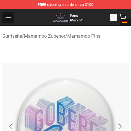
FREE
shipping on orders over $100
Mamamoo Store - Official Mamamoo Merchandise Shop
Open menu
Startseite
/
Mamamoo Zubehör
/
Mamamoo Pins