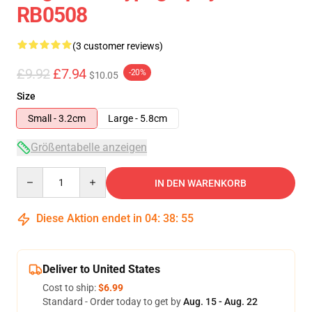
RB0508
(3 customer reviews)
£9.92
£7.94
-20%
$10.05
Size
Small - 3.2cm
Large - 5.8cm
Größentabelle anzeigen
Quantity
IN DEN WARENKORB
Diese Aktion endet in
04
:
38
:
54
Deliver to United States
Cost to ship:
$6.99
Standard - Order today to get by
Aug. 15 - Aug. 22