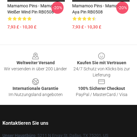
Mamamoo Pins - Mamamoo
Mamamoo Pins - Mamamoo
-20%
-20%
Weißer Wind Pin RB0508
Aya Pin RB0508
7,93 £ - 10,30 £
7,93 £ - 10,30 £
Footer
Weltweiter Versand
Kaufen Sie mit Vertrauen
Wir versenden in über 200 Länder
24/7 Schutz von Klicks bis zur
Lieferung
Internationale Garantie
100% Sicherer Checkout
Im Nutzungsland angeboten
PayPal / MasterCard / Visa
Kontaktieren Sie uns
Unser Hauptbüro
: 5211 N Ervay St, Dallas, TX 75201, US