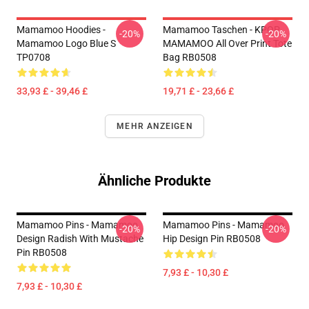
Mamamoo Hoodies -
Mamamoo Taschen - KPOP
-20%
-20%
Mamamoo Logo Blue S
MAMAMOO All Over Print Tote
TP0708
Bag RB0508
33,93 £ - 39,46 £
19,71 £ - 23,66 £
MEHR ANZEIGEN
Ähnliche Produkte
Mamamoo Pins - Mamamoo
Mamamoo Pins - Mamamoo
-20%
-20%
Design Radish With Mustache
Hip Design Pin RB0508
Pin RB0508
7,93 £ - 10,30 £
7,93 £ - 10,30 £