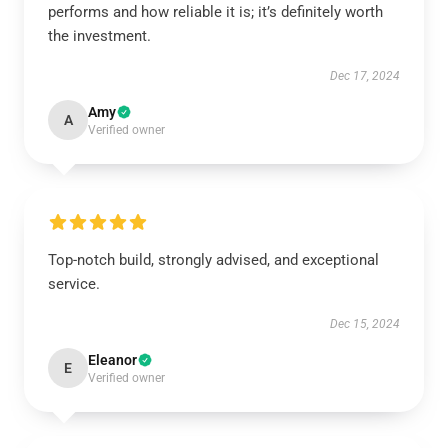
performs and how reliable it is; it’s definitely worth
the investment.
Dec 17, 2024
Amy
A
Verified owner
Top-notch build, strongly advised, and exceptional
service.
Dec 15, 2024
Eleanor
E
Verified owner