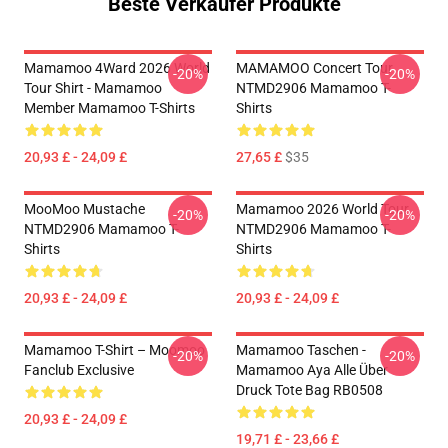
Beste Verkäufer Produkte
Mamamoo 4Ward 2026 World
MAMAMOO Concert Tour
-20%
-20%
Tour Shirt - Mamamoo
NTMD2906 Mamamoo T-
Member Mamamoo T-Shirts
Shirts
20,93 £ - 24,09 £
27,65 £
$35
MooMoo Mustache
Mamamoo 2026 World Tour
-20%
-20%
NTMD2906 Mamamoo T-
NTMD2906 Mamamoo T-
Shirts
Shirts
20,93 £ - 24,09 £
20,93 £ - 24,09 £
Mamamoo T-Shirt – Moomoo
Mamamoo Taschen -
-20%
-20%
Fanclub Exclusive
Mamamoo Aya Alle Über
Druck Tote Bag RB0508
20,93 £ - 24,09 £
19,71 £ - 23,66 £