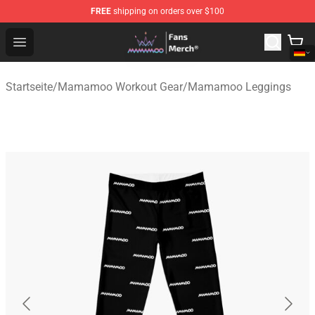
FREE
shipping on orders over $100
Mamamoo Store - Official Mamamoo Merchandise Shop
Open menu
Startseite
/
Mamamoo Workout Gear
/
Mamamoo Leggings