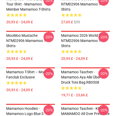
-20%
-20%
Tour Shirt - Mamamoo
NTMD2906 Mamamoo T-
Member Mamamoo T-Shirts
Shirts
20,93 £ - 24,09 £
27,65 £
$35
MooMoo Mustache
Mamamoo 2026 World Tour
-20%
-20%
NTMD2906 Mamamoo T-
NTMD2906 Mamamoo T-
Shirts
Shirts
20,93 £ - 24,09 £
20,93 £ - 24,09 £
Mamamoo T-Shirt – Moomoo
Mamamoo Taschen -
-20%
-20%
Fanclub Exclusive
Mamamoo Aya Alle Über
Druck Tote Bag RB0508
20,93 £ - 24,09 £
19,71 £ - 23,66 £
Mamamoo Hoodies -
Mamamoo Taschen - KPOP
-20%
-20%
Mamamoo Logo Blue S
MAMAMOO All Over Print Tote