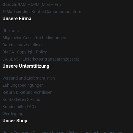
Geruch
: 9AM – 5PM (Mon – Fri)
E-Mail senden
: Kontakt@mamamoo.store
Unsere Firma
Über uns
Allgemeine Geschäftsbedingungen
Datenschutzrichtlinien
DMCA - Copyright Policy
CA SB657: Lieferkettentransparenzgesetz
Unsere Unterstützung
Versand und Lieferrichtlinien
Zahlungsbedingungen
Return & Refund Richtlinien
Kontaktieren Sie uns
Kundenhilfe (FAQ)
Werdegang
Unser Shop
Unser Team von Designern hat eine Vielzahl von hochwertigen und