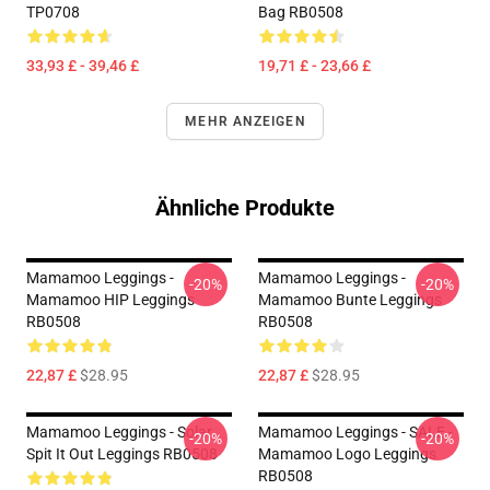
TP0708
Bag RB0508
33,93 £ - 39,46 £
19,71 £ - 23,66 £
MEHR ANZEIGEN
Ähnliche Produkte
Mamamoo Leggings -
Mamamoo Leggings -
-20%
-20%
Mamamoo HIP Leggings
Mamamoo Bunte Leggings
RB0508
RB0508
22,87 £
$28.95
22,87 £
$28.95
Mamamoo Leggings - Solar
Mamamoo Leggings - SALE -
-20%
-20%
Spit It Out Leggings RB0508
Mamamoo Logo Leggings
RB0508