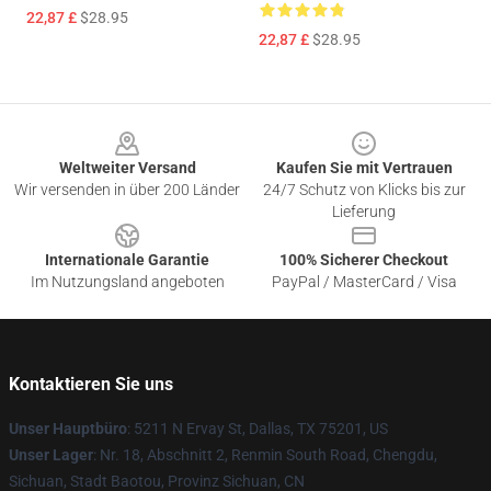
22,87 £
$28.95
22,87 £
$28.95
Footer
Weltweiter Versand
Kaufen Sie mit Vertrauen
Wir versenden in über 200 Länder
24/7 Schutz von Klicks bis zur
Lieferung
Internationale Garantie
100% Sicherer Checkout
Im Nutzungsland angeboten
PayPal / MasterCard / Visa
Kontaktieren Sie uns
Unser Hauptbüro
: 5211 N Ervay St, Dallas, TX 75201, US
Unser Lager
: Nr. 18, Abschnitt 2, Renmin South Road, Chengdu,
Sichuan, Stadt Baotou, Provinz Sichuan, CN