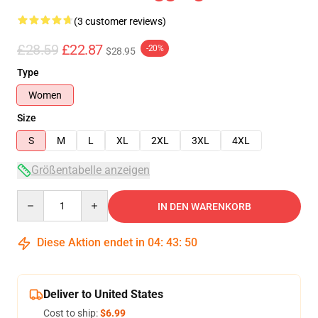
(3 customer reviews)
£28.59
£22.87
-20%
$28.95
Type
Women
Size
S
M
L
XL
2XL
3XL
4XL
Größentabelle anzeigen
Quantity
IN DEN WARENKORB
Diese Aktion endet in
04
:
43
:
49
Deliver to United States
Cost to ship:
$6.99