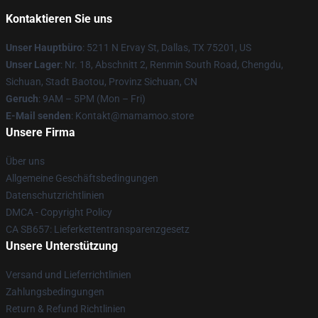
Kontaktieren Sie uns
Unser Hauptbüro
: 5211 N Ervay St, Dallas, TX 75201, US
Unser Lager
: Nr. 18, Abschnitt 2, Renmin South Road, Chengdu,
Sichuan, Stadt Baotou, Provinz Sichuan, CN
Geruch
: 9AM – 5PM (Mon – Fri)
E-Mail senden
: Kontakt@mamamoo.store
Unsere Firma
Über uns
Allgemeine Geschäftsbedingungen
Datenschutzrichtlinien
DMCA - Copyright Policy
CA SB657: Lieferkettentransparenzgesetz
Unsere Unterstützung
Versand und Lieferrichtlinien
Zahlungsbedingungen
Return & Refund Richtlinien