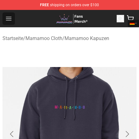
FREE
shipping on orders over $100
Mamamoo Store - Official Mamamoo Merchandise Shop
Open menu
Startseite
/
Mamamoo Cloth
/
Mamamoo Kapuzen