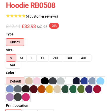
Hoodie RB0508
(4 customer reviews)
£42.41
£33.93
-20%
$42.95
Type
Unisex
Size
S
M
L
XL
2XL
3XL
4XL
5XL
Color
Default
Print Location