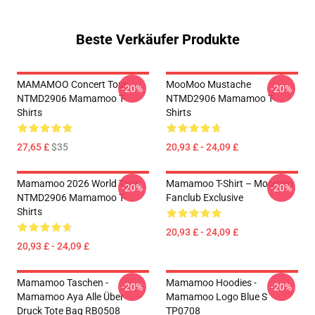
Beste Verkäufer Produkte
MAMAMOO Concert Tour
MooMoo Mustache
-20%
-20%
NTMD2906 Mamamoo T-
NTMD2906 Mamamoo T-
Shirts
Shirts
27,65 £
$35
20,93 £ - 24,09 £
Mamamoo 2026 World Tour
Mamamoo T-Shirt – Moomoo
-20%
-20%
NTMD2906 Mamamoo T-
Fanclub Exclusive
Shirts
20,93 £ - 24,09 £
20,93 £ - 24,09 £
Mamamoo Taschen -
Mamamoo Hoodies -
-20%
-20%
Mamamoo Aya Alle Über
Mamamoo Logo Blue S
Druck Tote Bag RB0508
TP0708