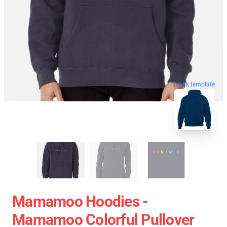
blank template
Mamamoo Hoodies -
Mamamoo Colorful Pullover