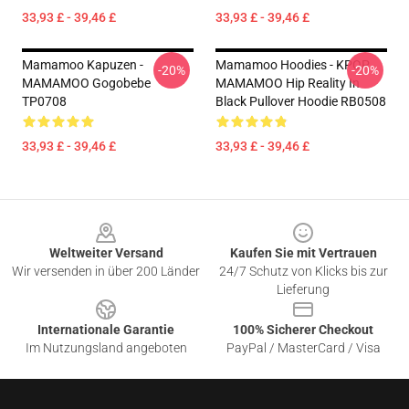
33,93 £ - 39,46 £
33,93 £ - 39,46 £
Mamamoo Kapuzen -
Mamamoo Hoodies - KPOP
-20%
-20%
MAMAMOO Gogobebe
MAMAMOO Hip Reality In
TP0708
Black Pullover Hoodie RB0508
33,93 £ - 39,46 £
33,93 £ - 39,46 £
Footer
Weltweiter Versand
Kaufen Sie mit Vertrauen
Wir versenden in über 200 Länder
24/7 Schutz von Klicks bis zur
Lieferung
Internationale Garantie
100% Sicherer Checkout
Im Nutzungsland angeboten
PayPal / MasterCard / Visa