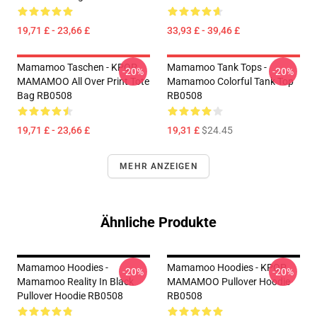
19,71 £ - 23,66 £
33,93 £ - 39,46 £
Mamamoo Taschen - KPOP
Mamamoo Tank Tops -
-20%
-20%
MAMAMOO All Over Print Tote
Mamamoo Colorful Tank Top
Bag RB0508
RB0508
19,71 £ - 23,66 £
19,31 £
$24.45
MEHR ANZEIGEN
Ähnliche Produkte
Mamamoo Hoodies -
Mamamoo Hoodies - KPOP
-20%
-20%
Mamamoo Reality In Black
MAMAMOO Pullover Hoodie
Pullover Hoodie RB0508
RB0508