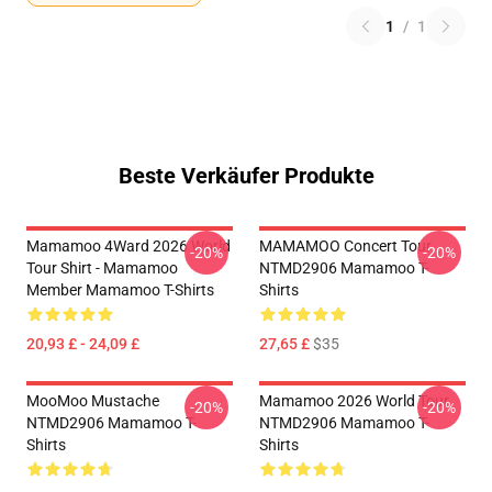
1
/
1
Beste Verkäufer Produkte
Mamamoo 4Ward 2026 World
MAMAMOO Concert Tour
-20%
-20%
Tour Shirt - Mamamoo
NTMD2906 Mamamoo T-
Member Mamamoo T-Shirts
Shirts
20,93 £ - 24,09 £
27,65 £
$35
MooMoo Mustache
Mamamoo 2026 World Tour
-20%
-20%
NTMD2906 Mamamoo T-
NTMD2906 Mamamoo T-
Shirts
Shirts