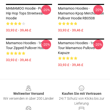
MAMAMOO Hoodie - Pullover
Mamamoo Hoodies -
-20%
-20%
Hip Hop Tops Streetwear
Mamamoo Kpop Merchandise
Hoodie
Pullover Hoodie RB0508
33,93 £ - 39,46 £
33,93 £ - 39,46 £
Mamamoo Hoodies - 1mycon
Mamamoo Hoodies - 1mycon
-20%
-20%
Tour Zipped Pullover Hoodie
Tour Mamamoo Pullover Mit
Kapuze
33,93 £ - 39,46 £
33,93 £ - 39,46 £
Footer
Weltweiter Versand
Kaufen Sie mit Vertrauen
Wir versenden in über 200 Länder
24/7 Schutz von Klicks bis zur
Lieferung