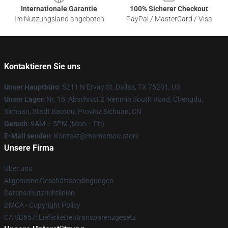
Internationale Garantie
100% Sicherer Checkout
Im Nutzungsland angeboten
PayPal / MasterCard / Visa
Kontaktieren Sie uns
Unser Hauptbüro
: 5211 N Ervay St, Dallas, TX 75201, US
Unser Lager
: Nr. 18, Abschnitt 2, Renmin South Road, Chengdu,
Sichuan, Stadt Baotou, Provinz Sichuan, CN
Geruch
: 9AM – 5PM (Mon – Fri)
E-Mail senden
: Kontakt@mamamoo.store
Unsere Firma
Über uns
Allgemeine Geschäftsbedingungen
Datenschutzrichtlinien
DMCA - Copyright Policy
CA SB657: Lieferkettentransparenzgesetz