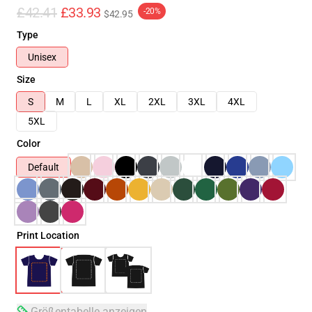
£42.41
£33.93
-20%
$42.95
Type
Unisex
Size
S
M
L
XL
2XL
3XL
4XL
5XL
Color
Default
Print Location
Größentabelle anzeigen