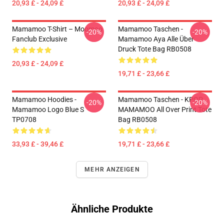
20,93 £ - 24,09 £
20,93 £ - 24,09 £
Mamamoo T-Shirt – Moomoo
Mamamoo Taschen -
-20%
-20%
Fanclub Exclusive
Mamamoo Aya Alle Über
Druck Tote Bag RB0508
20,93 £ - 24,09 £
19,71 £ - 23,66 £
Mamamoo Hoodies -
Mamamoo Taschen - KPOP
-20%
-20%
Mamamoo Logo Blue S
MAMAMOO All Over Print Tote
TP0708
Bag RB0508
33,93 £ - 39,46 £
19,71 £ - 23,66 £
MEHR ANZEIGEN
Ähnliche Produkte