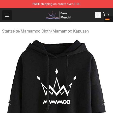
FREE
shipping on orders over $100
Mamamoo Store - Official Mamamoo Merchandise Shop
Open menu
Startseite
/
Mamamoo Cloth
/
Mamamoo Kapuzen