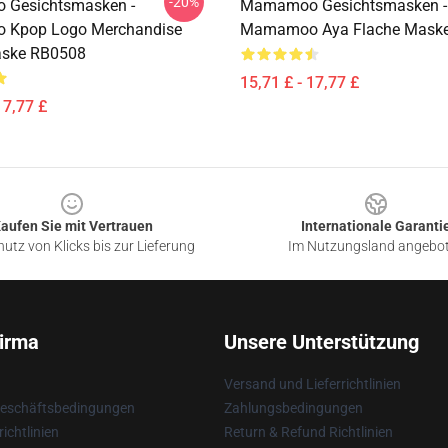
-20%
Gesichtsmasken -
Mamamoo Gesichtsmasken -
Kpop Logo Merchandise
Mamamoo Aya Flache Mask
aske RB0508
15,71 £ - 17,77 £
17,77 £
aufen Sie mit Vertrauen
Internationale Garanti
utz von Klicks bis zur Lieferung
Im Nutzungsland angebo
irma
Unsere Unterstützung
Versand und Lieferrichtlinien
Geschäftsbedingungen
Zahlungsbedingungen
ichtlinien
Return & Refund Richtlinien