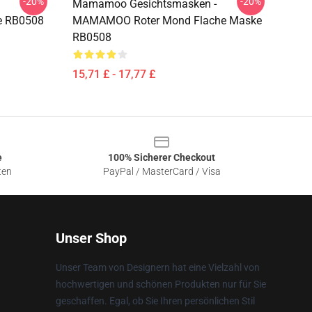
-20%
-20%
Mamamoo Gesichtsmasken -
e RB0508
MAMAMOO Roter Mond Flache Maske
RB0508
15,71 £ - 17,77 £
e
100% Sicherer Checkout
ten
PayPal / MasterCard / Visa
Unser Shop
Unser Team von Designern hat eine Vielzahl von
hochwertigen und schönen Produkten nur für Sie
geschaffen. Egal, ob Sie Ihren persönlichen Stil