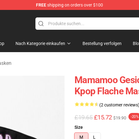
FREE
shipping on orders over $100
op
op
Nach Kategorie einkaufen
Bestellung verfolgen
Bl
asken
Mamamoo Gesi
Kpop Flache M
(2 customer reviews
£19.65
£15.72
-20%
$19.90
Size
M
L