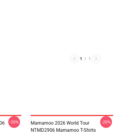
1
/
1
-20%
-20%
06
Mamamoo 2026 World Tour
NTMD2906 Mamamoo T-Shirts