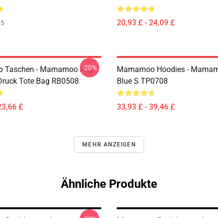
20,93 £ - 24,09 £
35
-20%
 Taschen - Mamamoo Aya
Mamamoo Hoodies - Mamam
 Druck Tote Bag RB0508
Blue S TP0708
23,66 £
33,93 £ - 39,46 £
MEHR ANZEIGEN
Ähnliche Produkte