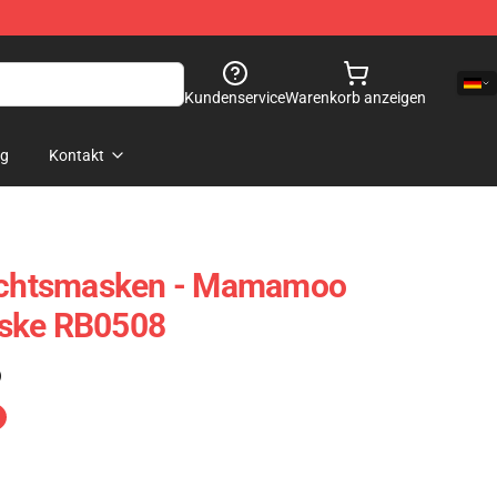
Kundenservice
Warenkorb anzeigen
og
Kontakt
chtsmasken - Mamamoo
aske RB0508
)