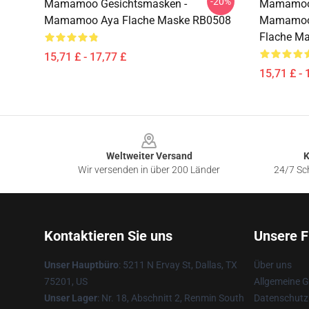
-20%
Mamamoo Gesichtsmasken -
Mamamoo 
Mamamoo Aya Flache Maske RB0508
Mamamoo 
Flache M
15,71 £ - 17,77 £
15,71 £ - 
Footer
Weltweiter Versand
K
Wir versenden in über 200 Länder
24/7 Sch
Kontaktieren Sie uns
Unsere F
Unser Hauptbüro
: 5211 N Ervay St, Dallas, TX
Über uns
75201, US
Allgemeine 
Unser Lager
: Nr. 18, Abschnitt 2, Renmin South
Datenschutzr