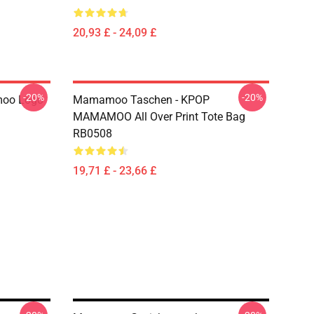
20,93 £ - 24,09 £
-20%
-20%
oo Logo
Mamamoo Taschen - KPOP
MAMAMOO All Over Print Tote Bag
RB0508
19,71 £ - 23,66 £