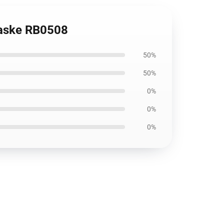
aske RB0508
50%
50%
0%
0%
0%