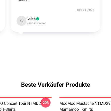
routine.
Dec 14, 2024
Caleb
C
Verified owner
Beste Verkäufer Produkte
-20%
 Concert Tour NTMD2906
MooMoo Mustache NTMD29
T-Shirts
Mamamoo T-Shirts