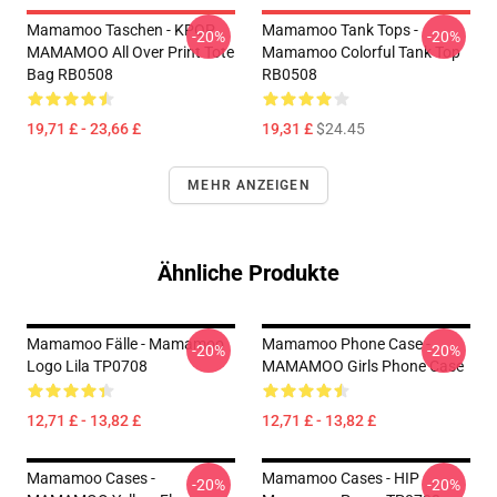
Mamamoo Taschen - KPOP
Mamamoo Tank Tops -
-20%
-20%
MAMAMOO All Over Print Tote
Mamamoo Colorful Tank Top
Bag RB0508
RB0508
19,71 £ - 23,66 £
19,31 £
$24.45
MEHR ANZEIGEN
Ähnliche Produkte
Mamamoo Fälle - Mamamoo
Mamamoo Phone Case -
-20%
-20%
Logo Lila TP0708
MAMAMOO Girls Phone Case
12,71 £ - 13,82 £
12,71 £ - 13,82 £
Mamamoo Cases -
Mamamoo Cases - HIP
-20%
-20%