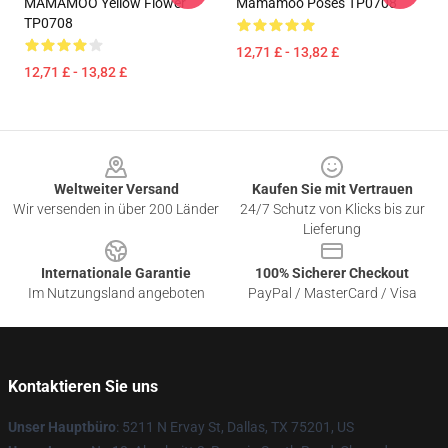
MAMAMOO Yellow Flower
Mamamoo Poses TP0708
TP0708
12,71 £ - 13,82 £
12,71 £ - 13,82 £
Footer
Weltweiter Versand
Kaufen Sie mit Vertrauen
Wir versenden in über 200 Länder
24/7 Schutz von Klicks bis zur
Lieferung
Internationale Garantie
100% Sicherer Checkout
Im Nutzungsland angeboten
PayPal / MasterCard / Visa
Kontaktieren Sie uns
Unser Hauptbüro
: 5211 N Ervay St, Dallas, TX 75201, US