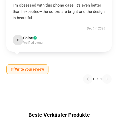
I’m obsessed with this phone case! It’s even better
than I expected—the colors are bright and the design
is beautiful.
Dec 14, 2024
Chloe
C
Verified owner
Write your review
1
/
1
Beste Verkäufer Produkte