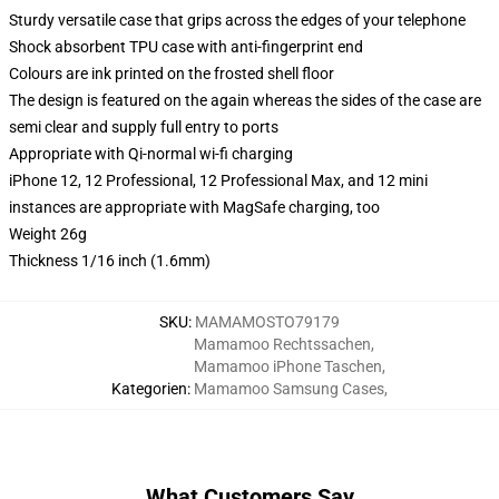
Sturdy versatile case that grips across the edges of your telephone
Shock absorbent TPU case with anti-fingerprint end
Colours are ink printed on the frosted shell floor
The design is featured on the again whereas the sides of the case are
semi clear and supply full entry to ports
Appropriate with Qi-normal wi-fi charging
iPhone 12, 12 Professional, 12 Professional Max, and 12 mini
instances are appropriate with MagSafe charging, too
Weight 26g
Thickness 1/16 inch (1.6mm)
SKU
:
MAMAMOSTO79179
Mamamoo Rechtssachen
,
Mamamoo iPhone Taschen
,
Kategorien
:
Mamamoo Samsung Cases
,
What Customers Say