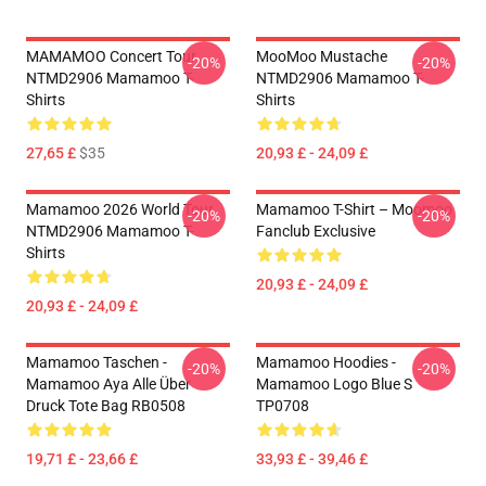
MAMAMOO Concert Tour
MooMoo Mustache
-20%
-20%
NTMD2906 Mamamoo T-
NTMD2906 Mamamoo T-
Shirts
Shirts
27,65 £
$35
20,93 £ - 24,09 £
Mamamoo 2026 World Tour
Mamamoo T-Shirt – Moomoo
-20%
-20%
NTMD2906 Mamamoo T-
Fanclub Exclusive
Shirts
20,93 £ - 24,09 £
20,93 £ - 24,09 £
Mamamoo Taschen -
Mamamoo Hoodies -
-20%
-20%
Mamamoo Aya Alle Über
Mamamoo Logo Blue S
Druck Tote Bag RB0508
TP0708
19,71 £ - 23,66 £
33,93 £ - 39,46 £