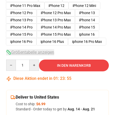
iPhone 11 Pro Max
iPhone 12
iPhone 12 Mini
iPhone 12 Pro
iPhone 12 Pro Max
iPhone 13
iPhone 13 Pro
iPhone 13 Pro Max
iPhone 14
iPhone 14 Pro
iPhone 14 Pro Max
iPhone 15
iPhone 15 Pro
iPhone 15 Pro Max
iphone 16
iphone 16 Pro
iphone 16 Plus
iphone 16 Pro Max
Größentabelle anzeigen
Quantity
IN DEN WARENKORB
Diese Aktion endet in
01
:
23
:
54
Deliver to United States
Cost to ship:
$6.99
Standard - Order today to get by
Aug. 14 - Aug. 21