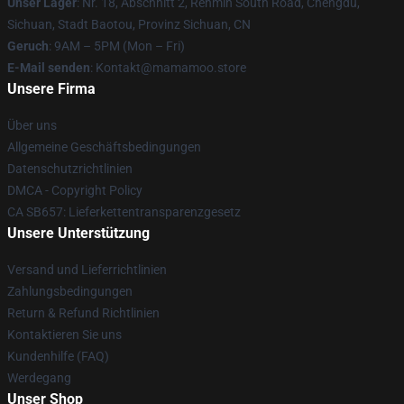
Unser Lager
: Nr. 18, Abschnitt 2, Renmin South Road, Chengdu,
Sichuan, Stadt Baotou, Provinz Sichuan, CN
Geruch
: 9AM – 5PM (Mon – Fri)
E-Mail senden
: Kontakt@mamamoo.store
Unsere Firma
Über uns
Allgemeine Geschäftsbedingungen
Datenschutzrichtlinien
DMCA - Copyright Policy
CA SB657: Lieferkettentransparenzgesetz
Unsere Unterstützung
Versand und Lieferrichtlinien
Zahlungsbedingungen
Return & Refund Richtlinien
Kontaktieren Sie uns
Kundenhilfe (FAQ)
Werdegang
Unser Shop