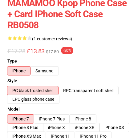
MAMAMOO Kpop Phone Case
+ Card IPhone Soft Case
RB0508
(1 customer reviews)
£17.28
£13.83
-20%
$17.50
Type
iPhone
Samsung
Style
PC black frosted shell
RPC transparent soft shell
LPC glass phone case
Model
iPhone 7
iPhone 7 Plus
iPhone 8
iPhone 8 Plus
iPhone X
iPhone XR
iPhone XS
iPhone XS Max
iPhone 11
iPhone 11 Pro