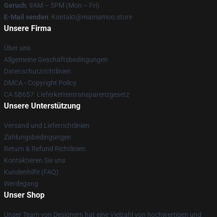
Geruch
: 9AM – 5PM (Mon – Fri)
E-Mail senden
: Kontakt@mamamoo.store
Unsere Firma
Über uns
Allgemeine Geschäftsbedingungen
Datenschutzrichtlinien
DMCA - Copyright Policy
CA SB657: Lieferkettentransparenzgesetz
Unsere Unterstützung
Versand und Lieferrichtlinien
Zahlungsbedingungen
Return & Refund Richtlinien
Kontaktieren Sie uns
Kundenhilfe (FAQ)
Werdegang
Unser Shop
Unser Team von Designern hat eine Vielzahl von hochwertigen und