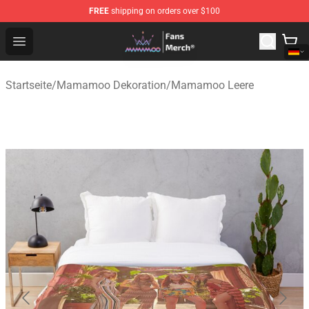
FREE
shipping on orders over $100
Mamamoo Store - Official Mamamoo Merchandise Shop
Open menu
Startseite
/
Mamamoo Dekoration
/
Mamamoo Leere