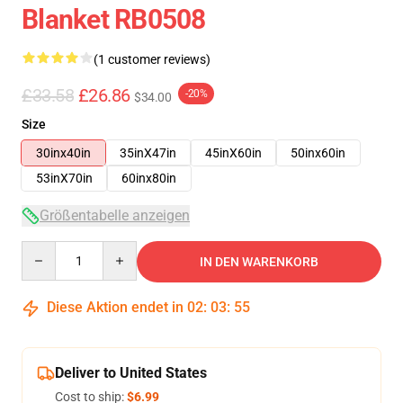
Blanket RB0508
(1 customer reviews)
£33.58
£26.86
-20%
$34.00
Size
30inx40in
35inX47in
45inX60in
50inx60in
53inX70in
60inx80in
Größentabelle anzeigen
Quantity
IN DEN WARENKORB
Diese Aktion endet in
02
:
03
:
54
Deliver to United States
Cost to ship:
$6.99