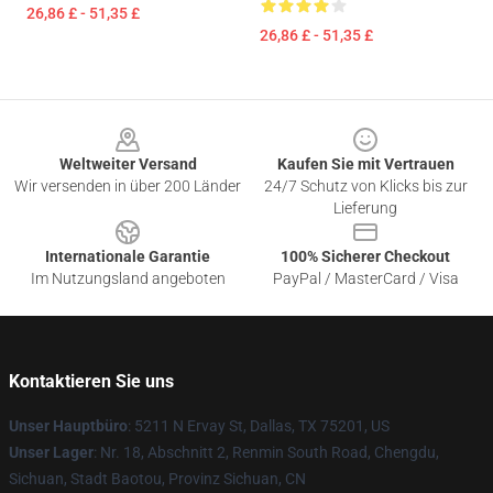
26,86 £ - 51,35 £
26,86 £ - 51,35 £
Footer
Weltweiter Versand
Kaufen Sie mit Vertrauen
Wir versenden in über 200 Länder
24/7 Schutz von Klicks bis zur
Lieferung
Internationale Garantie
100% Sicherer Checkout
Im Nutzungsland angeboten
PayPal / MasterCard / Visa
Kontaktieren Sie uns
Unser Hauptbüro
: 5211 N Ervay St, Dallas, TX 75201, US
Unser Lager
: Nr. 18, Abschnitt 2, Renmin South Road, Chengdu,
Sichuan, Stadt Baotou, Provinz Sichuan, CN