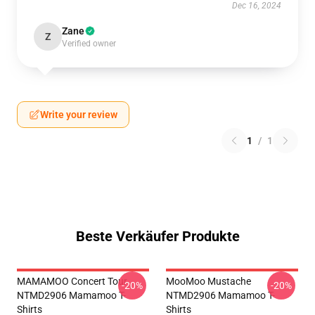
Dec 16, 2024
Zane
Z
Verified owner
Write your review
1
/
1
Beste Verkäufer Produkte
MAMAMOO Concert Tour
MooMoo Mustache
-20%
-20%
NTMD2906 Mamamoo T-
NTMD2906 Mamamoo T-
Shirts
Shirts