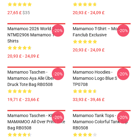
27,65 £
$35
20,93 £ - 24,09 £
Mamamoo 2026 World Tour
Mamamoo T-Shirt – Moomoo
-20%
-20%
NTMD2906 Mamamoo T-
Fanclub Exclusive
Shirts
20,93 £ - 24,09 £
20,93 £ - 24,09 £
Mamamoo Taschen -
Mamamoo Hoodies -
-20%
-20%
Mamamoo Aya Alle Über
Mamamoo Logo Blue S
Druck Tote Bag RB0508
TP0708
19,71 £ - 23,66 £
33,93 £ - 39,46 £
Mamamoo Taschen - KPOP
Mamamoo Tank Tops -
-20%
-20%
MAMAMOO All Over Print Tote
Mamamoo Colorful Tank Top
Bag RB0508
RB0508