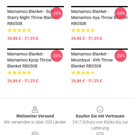
Mamamoo Blanket - Solar -
Mamamoo Blanket -
-20%
-20%
Starry Night Throw Blanket
Mamamoo Aya Throw Blanket
RB0508
RB0508
26,86 £ - 51,35 £
26,86 £ - 51,35 £
Mamamoo Blanket -
Mamamoo Blanket -
-20%
-20%
Mamamoo Kpop Throw
Moonbyul - AYA Throw
Blanket RB0508
Blanket RB0508
26,86 £ - 51,35 £
26,86 £ - 51,35 £
Footer
Weltweiter Versand
Kaufen Sie mit Vertrauen
Wir versenden in über 200 Länder
24/7 Schutz von Klicks bis zur
Lieferung