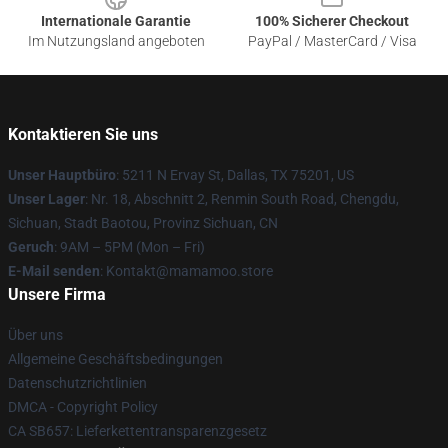
Internationale Garantie
100% Sicherer Checkout
Im Nutzungsland angeboten
PayPal / MasterCard / Visa
Kontaktieren Sie uns
Unser Hauptbüro
: 5211 N Ervay St, Dallas, TX 75201, US
Unser Lager
: Nr. 18, Abschnitt 2, Renmin South Road, Chengdu,
Sichuan, Stadt Baotou, Provinz Sichuan, CN
Geruch
: 9AM – 5PM (Mon – Fri)
E-Mail senden
: Kontakt@mamamoo.store
Unsere Firma
Über uns
Allgemeine Geschäftsbedingungen
Datenschutzrichtlinien
DMCA - Copyright Policy
CA SB657: Lieferkettentransparenzgesetz