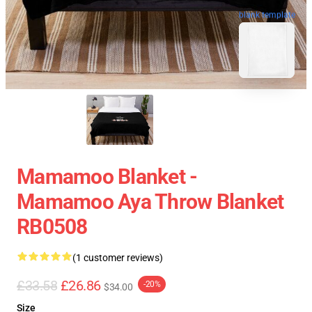
blank template
Mamamoo Blanket -
Mamamoo Aya Throw Blanket
RB0508
(1 customer reviews)
£33.58
£26.86
-20%
$34.00
Size