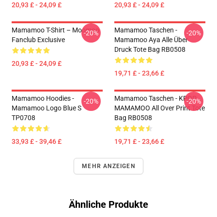
20,93 £ - 24,09 £
20,93 £ - 24,09 £
Mamamoo T-Shirt – Moomoo
Mamamoo Taschen -
-20%
-20%
Fanclub Exclusive
Mamamoo Aya Alle Über
Druck Tote Bag RB0508
20,93 £ - 24,09 £
19,71 £ - 23,66 £
Mamamoo Hoodies -
Mamamoo Taschen - KPOP
-20%
-20%
Mamamoo Logo Blue S
MAMAMOO All Over Print Tote
TP0708
Bag RB0508
33,93 £ - 39,46 £
19,71 £ - 23,66 £
MEHR ANZEIGEN
Ähnliche Produkte