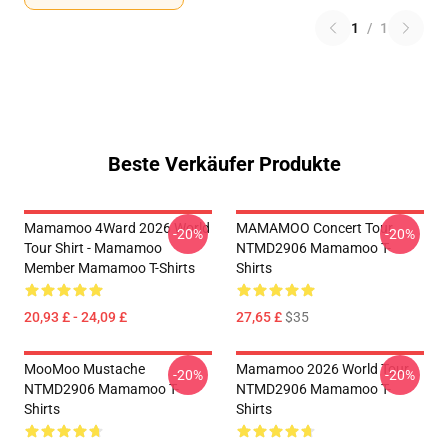
1
/
1
Beste Verkäufer Produkte
Mamamoo 4Ward 2026 World
MAMAMOO Concert Tour
-20%
-20%
Tour Shirt - Mamamoo
NTMD2906 Mamamoo T-
Member Mamamoo T-Shirts
Shirts
20,93 £ - 24,09 £
27,65 £
$35
MooMoo Mustache
Mamamoo 2026 World Tour
-20%
-20%
NTMD2906 Mamamoo T-
NTMD2906 Mamamoo T-
Shirts
Shirts