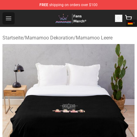
FREE
shipping on orders over $100
Mamamoo Store - Official Mamamoo Merchandise Shop
Open menu
Startseite
/
Mamamoo Dekoration
/
Mamamoo Leere