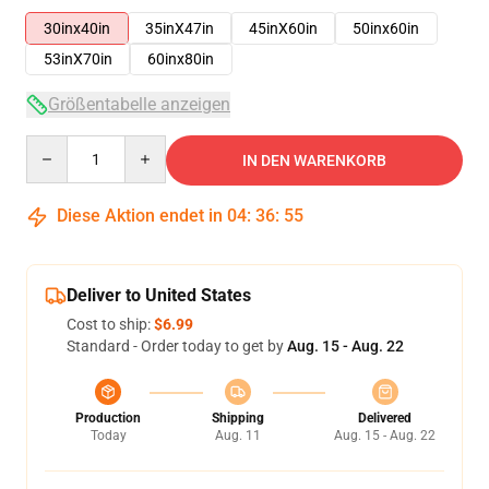
30inx40in
35inX47in
45inX60in
50inx60in
53inX70in
60inx80in
Größentabelle anzeigen
Quantity
IN DEN WARENKORB
Diese Aktion endet in
04
:
36
:
54
Deliver to United States
Cost to ship:
$6.99
Standard - Order today to get by
Aug. 15 - Aug. 22
Production
Shipping
Delivered
Today
Aug. 11
Aug. 15 - Aug. 22